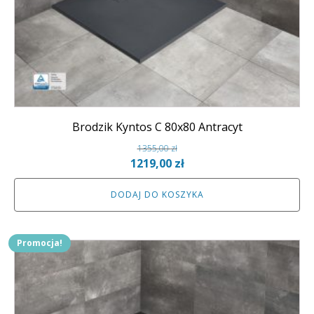
Brodzik Kyntos C 80x80 Antracyt
1355,00
zł
Pierwotna
Aktualna
1219,00
zł
cena
cena
DODAJ DO KOSZYKA
wynosiła:
wynosi:
1355,00 zł.
1219,00 zł.
Promocja!