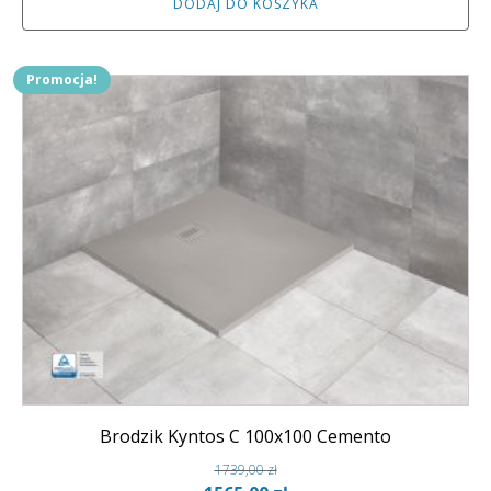
DODAJ DO KOSZYKA
wynosiła:
wynosi:
1537,00 zł.
1383,00 zł.
Promocja!
Brodzik Kyntos C 100x100 Cemento
1739,00
zł