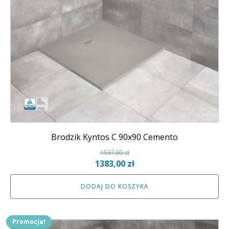
Brodzik Kyntos C 90x90 Cemento
1537,00
zł
Pierwotna
Aktualna
1383,00
zł
cena
cena
DODAJ DO KOSZYKA
wynosiła:
wynosi:
1537,00 zł.
1383,00 zł.
Promocja!