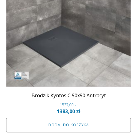
Brodzik Kyntos C 90x90 Antracyt
1537,00
zł
Pierwotna
Aktualna
1383,00
zł
cena
cena
DODAJ DO KOSZYKA
wynosiła:
wynosi:
1537,00 zł.
1383,00 zł.