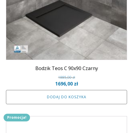
Bodzik Teos C 90x90 Czarny
1885,00
zł
Pierwotna
Aktualna
1696,00
zł
cena
cena
DODAJ DO KOSZYKA
wynosiła:
wynosi:
1885,00 zł.
1696,00 zł.
Promocja!