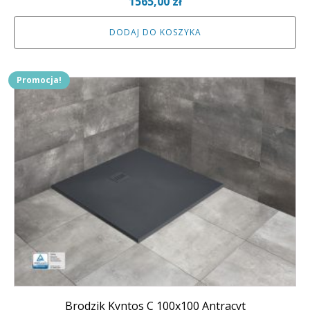
Pierwotna
Aktualna
1565,00
zł
cena
cena
DODAJ DO KOSZYKA
wynosiła:
wynosi:
1739,00 zł.
1565,00 zł.
Promocja!
Brodzik Kyntos C 100x100 Antracyt