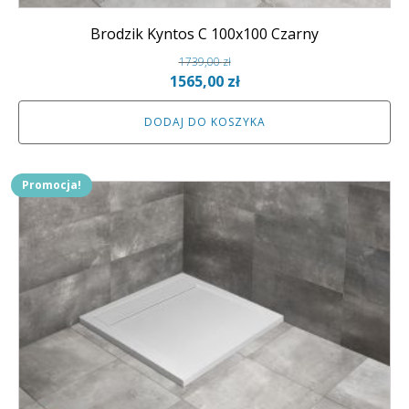
Brodzik Kyntos C 100x100 Czarny
1739,00
zł
Pierwotna
Aktualna
1565,00
zł
cena
cena
DODAJ DO KOSZYKA
wynosiła:
wynosi:
1739,00 zł.
1565,00 zł.
Promocja!