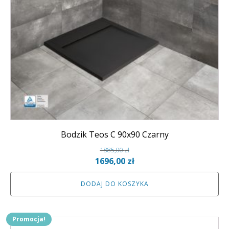
Bodzik Teos C 90x90 Czarny
1885,00
zł
Pierwotna
Aktualna
1696,00
zł
cena
cena
DODAJ DO KOSZYKA
wynosiła:
wynosi:
1885,00 zł.
1696,00 zł.
Promocja!