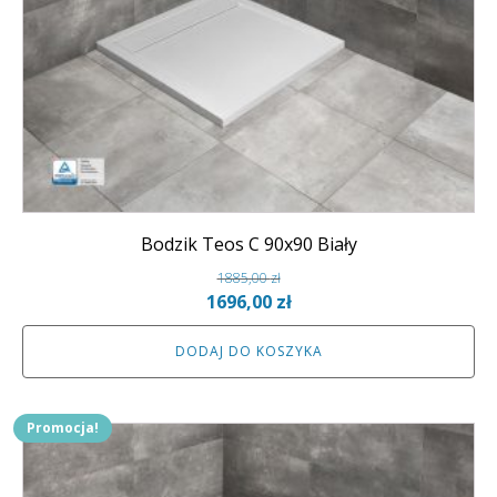
Bodzik Teos C 90x90 Biały
1885,00
zł
Pierwotna
Aktualna
1696,00
zł
cena
cena
DODAJ DO KOSZYKA
wynosiła:
wynosi:
1885,00 zł.
1696,00 zł.
Promocja!