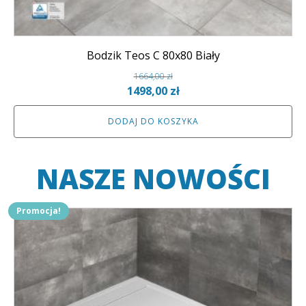
Bodzik Teos C 80x80 Biały
1664,00
zł
Pierwotna
Aktualna
1498,00
zł
cena
cena
DODAJ DO KOSZYKA
wynosiła:
wynosi:
1664,00 zł.
1498,00 zł.
NASZE NOWOŚCI
Promocja!