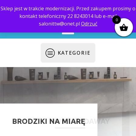
Sklep jest w trakcie modernizacji. Przed zakupem prosimy o
kontakt telefoniczny 22 8243014 lub e-mail
biuro@saloni.pl
22 559-10-50
0
salonittw@onet.pl
Odrzuć
KATEGORIE
BRODZIKI NA MIARĘ
PRINT RADAWAY
SALON ŁAZIENEK