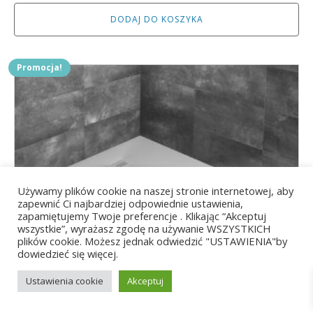
cena
cena
DODAJ DO KOSZYKA
wynosiła:
wynosi:
99,00 zł.
89,00 zł.
Promocja!
Używamy plików cookie na naszej stronie internetowej, aby
zapewnić Ci najbardziej odpowiednie ustawienia,
zapamiętujemy Twoje preferencje . Klikając “Akceptuj
wszystkie”, wyrażasz zgodę na używanie WSZYSTKICH
plików cookie. Możesz jednak odwiedzić "USTAWIENIA"by
dowiedzieć się więcej.
Ustawienia cookie
Akceptuj
Brodzik Kyntos C 80x80 biały