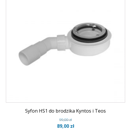
Syfon HS1 do brodzika Kyntos i Teos
99,00
zł
Pierwotna
Aktualna
89,00
zł