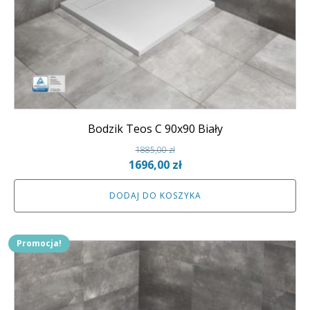
Bodzik Teos C 90x90 Biały
1885,00
zł
Pierwotna
Aktualna
1696,00
zł
cena
cena
DODAJ DO KOSZYKA
wynosiła:
wynosi:
1885,00 zł.
1696,00 zł.
Promocja!