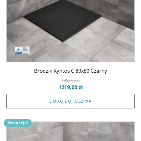
Brodzik Kyntos C 80x80 Czarny
1355,00
zł
Pierwotna
Aktualna
1219,00
zł
cena
cena
DODAJ DO KOSZYKA
wynosiła:
wynosi:
1355,00 zł.
1219,00 zł.
Promocja!