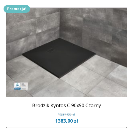
Promocja!
Brodzik Kyntos C 90x90 Czarny
1537,00
zł
Pierwotna
Aktualna
1383,00
zł
cena
cena