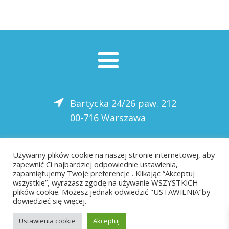
Bartycka 24/26 paw. 212
00-716 Warszawa
22 559-10-50
Używamy plików cookie na naszej stronie internetowej, aby
zapewnić Ci najbardziej odpowiednie ustawienia,
biuro@saloni.pl
zapamiętujemy Twoje preferencje . Klikając “Akceptuj
wszystkie”, wyrażasz zgodę na używanie WSZYSTKICH
plików cookie. Możesz jednak odwiedzić "USTAWIENIA"by
dowiedzieć się więcej.
Ustawienia cookie
Akceptuj