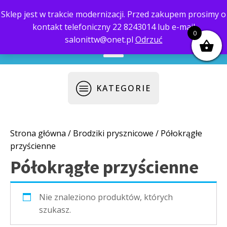
Sklep jest w trakcie modernizacji. Przed zakupem prosimy o
kontakt telefoniczny 22 8243014 lub e-mail
biuro@saloni.pl
22 559-10-50
0
salonittw@onet.pl
Odrzuć
KATEGORIE
Strona główna
/
Brodziki prysznicowe
/ Półokrągłe
przyścienne
Półokrągłe przyścienne
Nie znaleziono produktów, których
szukasz.