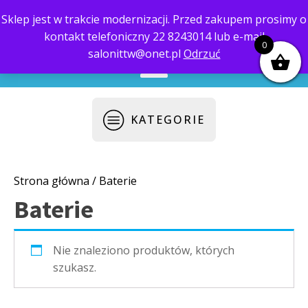
Sklep jest w trakcie modernizacji. Przed zakupem prosimy o
kontakt telefoniczny 22 8243014 lub e-mail
biuro@saloni.pl
22 559-10-50
0
salonittw@onet.pl
Odrzuć
KATEGORIE
Strona główna
/ Baterie
Baterie
Nie znaleziono produktów, których
szukasz.