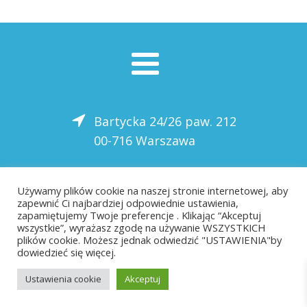
Bartycka 24/26 paw. 212
00-716 Warszawa
22 559-10-50
Używamy plików cookie na naszej stronie internetowej, aby
zapewnić Ci najbardziej odpowiednie ustawienia,
biuro@saloni.pl
zapamiętujemy Twoje preferencje . Klikając “Akceptuj
wszystkie”, wyrażasz zgodę na używanie WSZYSTKICH
plików cookie. Możesz jednak odwiedzić "USTAWIENIA"by
dowiedzieć się więcej.
Ustawienia cookie
Akceptuj