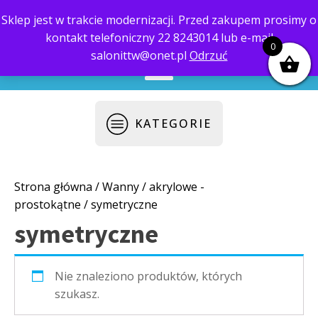
Sklep jest w trakcie modernizacji. Przed zakupem prosimy o
kontakt telefoniczny 22 8243014 lub e-mail
biuro@saloni.pl
22 559-10-50
0
salonittw@onet.pl
Odrzuć
KATEGORIE
Strona główna
/
Wanny
/
akrylowe -
prostokątne
/ symetryczne
symetryczne
Nie znaleziono produktów, których
szukasz.