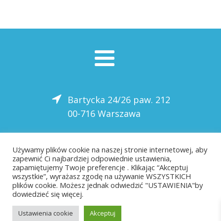
Bartycka 24/26 paw. 212
00-716 Warszawa
22 559-10-50
Używamy plików cookie na naszej stronie internetowej, aby
zapewnić Ci najbardziej odpowiednie ustawienia,
biuro@saloni.pl
zapamiętujemy Twoje preferencje . Klikając “Akceptuj
wszystkie”, wyrażasz zgodę na używanie WSZYSTKICH
plików cookie. Możesz jednak odwiedzić "USTAWIENIA"by
dowiedzieć się więcej.
Ustawienia cookie
Akceptuj