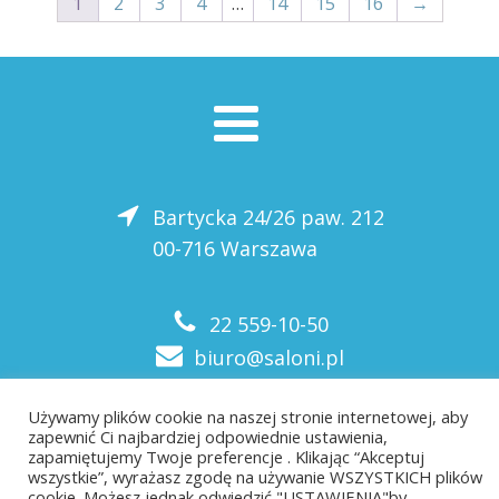
1
2
3
4
…
14
15
16
→
Bartycka 24/26 paw. 212
00-716 Warszawa
22 559-10-50
biuro@saloni.pl
Używamy plików cookie na naszej stronie internetowej, aby
zapewnić Ci najbardziej odpowiednie ustawienia,
zapamiętujemy Twoje preferencje . Klikając “Akceptuj
wszystkie”, wyrażasz zgodę na używanie WSZYSTKICH plików
cookie. Możesz jednak odwiedzić "USTAWIENIA"by