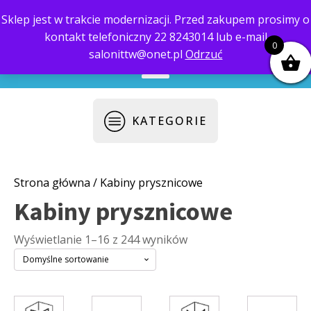
Sklep jest w trakcie modernizacji. Przed zakupem prosimy o
kontakt telefoniczny 22 8243014 lub e-mail
biuro@saloni.pl
22 559-10-50
0
salonittw@onet.pl
Odrzuć
KATEGORIE
Strona główna
/ Kabiny prysznicowe
Kabiny prysznicowe
Wyświetlanie 1–16 z 244 wyników