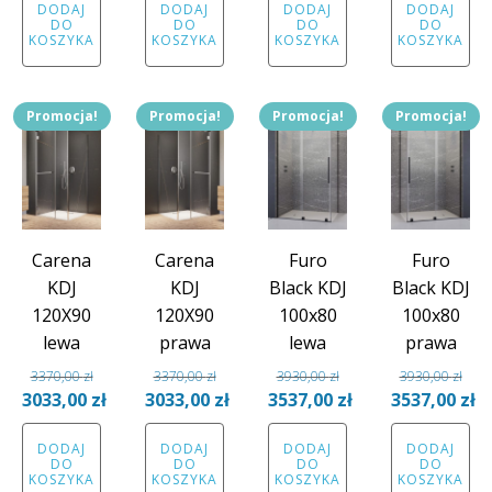
DODAJ
DODAJ
DODAJ
DODAJ
wynosiła:
cena
wynosiła:
cena
wynosiła:
cena
wynosiła:
cena
DO
DO
DO
DO
3292,00 zł.
wynosi:
3292,00 zł.
wynosi:
3317,00 zł.
wynosi:
3317,00 zł.
wynosi
KOSZYKA
KOSZYKA
KOSZYKA
KOSZYKA
2963,00 zł.
2963,00 zł.
2985,00 zł.
2985,00
Promocja!
Promocja!
Promocja!
Promocja!
Carena
Carena
Furo
Furo
KDJ
KDJ
Black KDJ
Black KDJ
120X90
120X90
100x80
100x80
lewa
prawa
lewa
prawa
3370,00
zł
3370,00
zł
3930,00
zł
3930,00
zł
Pierwotna
Pierwotna
Pierwotna
Pierwotna
3033,00
zł
3033,00
zł
3537,00
zł
3537,00
zł
cena
Aktualna
cena
Aktualna
cena
Aktualna
cena
Aktual
DODAJ
DODAJ
DODAJ
DODAJ
wynosiła:
cena
wynosiła:
cena
wynosiła:
cena
wynosiła:
cena
DO
DO
DO
DO
3370,00 zł.
wynosi:
3370,00 zł.
wynosi:
3930,00 zł.
wynosi:
3930,00 zł.
wynosi
KOSZYKA
KOSZYKA
KOSZYKA
KOSZYKA