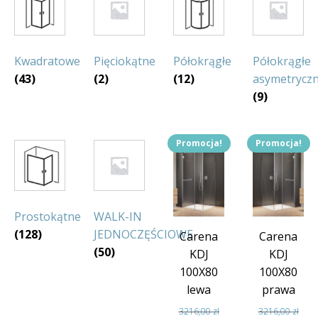
Kwadratowe
Pięciokątne
Półokrągłe
Półokrągłe
(43)
(2)
(12)
asymetrycz
(9)
Promocja!
Promocja!
Prostokątne
WALK-IN
(128)
JEDNOCZĘŚCIOWE
Carena
Carena
(50)
KDJ
KDJ
100X80
100X80
lewa
prawa
3216,00
zł
3216,00
zł