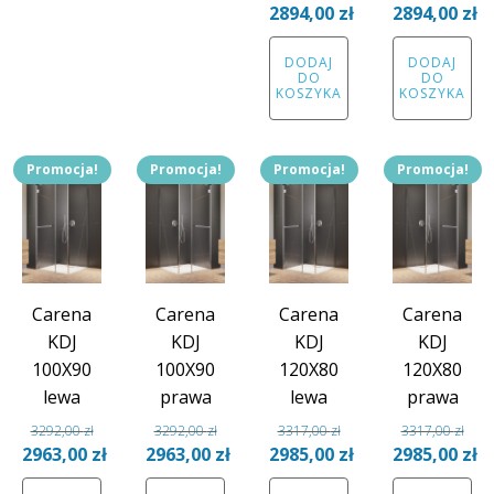
Pierwotna
Pierwotna
2894,00
zł
2894,00
zł
cena
Aktualna
cena
Aktual
DODAJ
DODAJ
wynosiła:
cena
wynosiła:
cena
DO
DO
3216,00 zł.
wynosi:
3216,00 zł.
wynosi
KOSZYKA
KOSZYKA
2894,00 zł.
2894,00
Promocja!
Promocja!
Promocja!
Promocja!
Carena
Carena
Carena
Carena
KDJ
KDJ
KDJ
KDJ
100X90
100X90
120X80
120X80
lewa
prawa
lewa
prawa
3292,00
zł
3292,00
zł
3317,00
zł
3317,00
zł
Pierwotna
Pierwotna
Pierwotna
Pierwotna
2963,00
zł
2963,00
zł
2985,00
zł
2985,00
zł
cena
Aktualna
cena
Aktualna
cena
Aktualna
cena
Aktual