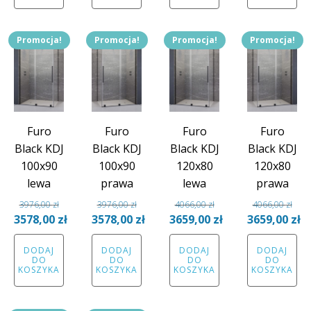
3033,00 zł.
3033,00 zł.
3537,00 zł.
3537,00
Promocja!
Promocja!
Promocja!
Promocja!
Furo
Furo
Furo
Furo
Black KDJ
Black KDJ
Black KDJ
Black KDJ
100x90
100x90
120x80
120x80
lewa
prawa
lewa
prawa
3976,00
zł
3976,00
zł
4066,00
zł
4066,00
zł
Pierwotna
Pierwotna
Pierwotna
Pierwotna
3578,00
zł
3578,00
zł
3659,00
zł
3659,00
zł
cena
Aktualna
cena
Aktualna
cena
Aktualna
cena
Aktual
DODAJ
DODAJ
DODAJ
DODAJ
wynosiła:
cena
wynosiła:
cena
wynosiła:
cena
wynosiła:
cena
DO
DO
DO
DO
3976,00 zł.
wynosi:
3976,00 zł.
wynosi:
4066,00 zł.
wynosi:
4066,00 zł.
wynosi
KOSZYKA
KOSZYKA
KOSZYKA
KOSZYKA
3578,00 zł.
3578,00 zł.
3659,00 zł.
3659,00