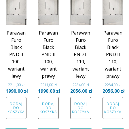
Parawan
Parawan
Parawan
Parawan
Furo
Furo
Furo
Furo
Black
Black
Black
Black
PND II
PND II
PND II
PND II
100,
100,
110,
110,
wariant
wariant
wariant
wariant
lewy
prawy
lewy
prawy
2211,00
zł
2211,00
zł
2284,00
zł
2284,00
zł
Pierwotna
Pierwotna
Pierwotna
Pierwotna
1990,00
zł
1990,00
zł
2056,00
zł
2056,00
zł
cena
Aktualna
cena
Aktualna
cena
Aktualna
cena
Aktual
DODAJ
DODAJ
DODAJ
DODAJ
wynosiła:
cena
wynosiła:
cena
wynosiła:
cena
wynosiła:
cena
DO
DO
DO
DO
2211,00 zł.
wynosi:
2211,00 zł.
wynosi:
2284,00 zł.
wynosi:
2284,00 zł.
wynosi
KOSZYKA
KOSZYKA
KOSZYKA
KOSZYKA
1990,00 zł.
1990,00 zł.
2056,00 zł.
2056,00