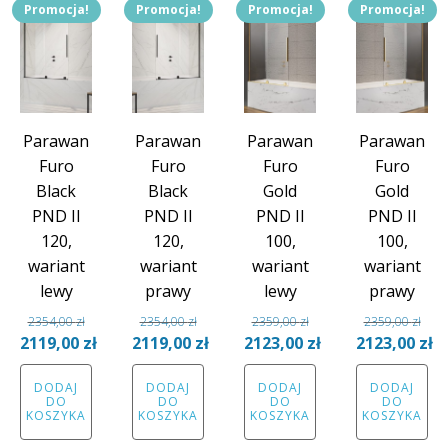
Promocja!
Promocja!
Promocja!
Promocja!
Parawan
Parawan
Parawan
Parawan
Furo
Furo
Furo
Furo
Black
Black
Gold
Gold
PND II
PND II
PND II
PND II
120,
120,
100,
100,
wariant
wariant
wariant
wariant
lewy
prawy
lewy
prawy
2354,00
zł
2354,00
zł
2359,00
zł
2359,00
zł
Pierwotna
Pierwotna
Pierwotna
Pierwotna
2119,00
zł
2119,00
zł
2123,00
zł
2123,00
zł
cena
Aktualna
cena
Aktualna
cena
Aktualna
cena
Aktual
DODAJ
DODAJ
DODAJ
DODAJ
wynosiła:
cena
wynosiła:
cena
wynosiła:
cena
wynosiła:
cena
DO
DO
DO
DO
2354,00 zł.
wynosi:
2354,00 zł.
wynosi:
2359,00 zł.
wynosi:
2359,00 zł.
wynosi
KOSZYKA
KOSZYKA
KOSZYKA
KOSZYKA
2119,00 zł.
2119,00 zł.
2123,00 zł.
2123,00