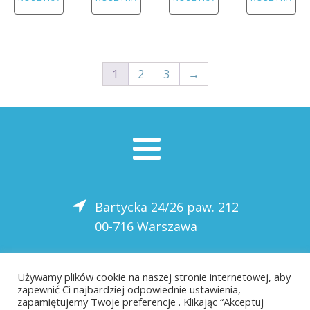
1855,00 zł.
1918,00
1
2
3
→
Bartycka 24/26 paw. 212
00-716 Warszawa
22 559-10-50
Używamy plików cookie na naszej stronie internetowej, aby
zapewnić Ci najbardziej odpowiednie ustawienia,
biuro@saloni.pl
zapamiętujemy Twoje preferencje . Klikając “Akceptuj