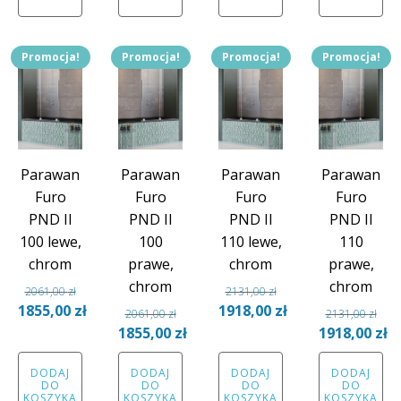
2191,00 zł.
2191,00 zł.
2259,00 zł.
2259,00
Promocja!
Promocja!
Promocja!
Promocja!
Parawan
Parawan
Parawan
Parawan
Furo
Furo
Furo
Furo
PND II
PND II
PND II
PND II
100 lewe,
100
110 lewe,
110
chrom
prawe,
chrom
prawe,
chrom
chrom
2061,00
zł
2131,00
zł
Pierwotna
Pierwotna
1855,00
zł
1918,00
zł
2061,00
zł
2131,00
zł
cena
Aktualna
Pierwotna
cena
Aktualna
Pierwotna
1855,00
zł
1918,00
zł
wynosiła:
cena
cena
Aktualna
wynosiła:
cena
cena
Aktual
DODAJ
DODAJ
DODAJ
DODAJ
2061,00 zł.
wynosi:
wynosiła:
cena
2131,00 zł.
wynosi:
wynosiła:
cena
DO
DO
DO
DO
1855,00 zł.
2061,00 zł.
wynosi:
1918,00 zł.
2131,00 zł.
wynosi
KOSZYKA
KOSZYKA
KOSZYKA
KOSZYKA