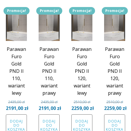
Promocja!
Promocja!
Promocja!
Promocja!
Parawan
Parawan
Parawan
Parawan
Furo
Furo
Furo
Furo
Gold
Gold
Gold
Gold
PND II
PND II
PND II
PND II
110,
110,
120,
120,
wariant
wariant
wariant
wariant
lewy
prawy
lewy
prawy
2435,00
zł
2435,00
zł
2510,00
zł
2510,00
zł
Pierwotna
Pierwotna
Pierwotna
Pierwotna
2191,00
zł
2191,00
zł
2259,00
zł
2259,00
zł
cena
Aktualna
cena
Aktualna
cena
Aktualna
cena
Aktual
DODAJ
DODAJ
DODAJ
DODAJ
wynosiła:
cena
wynosiła:
cena
wynosiła:
cena
wynosiła:
cena
DO
DO
DO
DO
2435,00 zł.
wynosi:
2435,00 zł.
wynosi:
2510,00 zł.
wynosi:
2510,00 zł.
wynosi
KOSZYKA
KOSZYKA
KOSZYKA
KOSZYKA