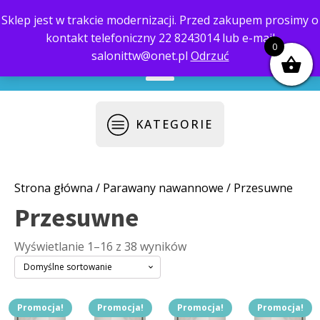
Sklep jest w trakcie modernizacji. Przed zakupem prosimy o
kontakt telefoniczny 22 8243014 lub e-mail
biuro@saloni.pl
22 559-10-50
0
salonittw@onet.pl
Odrzuć
KATEGORIE
Strona główna
/
Parawany nawannowe
/ Przesuwne
Przesuwne
Wyświetlanie 1–16 z 38 wyników
Promocja!
Promocja!
Promocja!
Promocja!