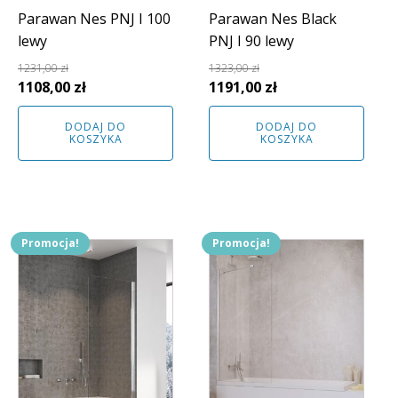
Parawan Nes PNJ I 100
Parawan Nes Black
lewy
PNJ I 90 lewy
1231,00
zł
1323,00
zł
Pierwotna
Aktualna
Pierwotna
Aktualna
1108,00
zł
1191,00
zł
cena
cena
cena
cena
DODAJ DO
DODAJ DO
wynosiła:
wynosi:
wynosiła:
wynosi:
KOSZYKA
KOSZYKA
1231,00 zł.
1108,00 zł.
1323,00 zł.
1191,00 zł.
Promocja!
Promocja!