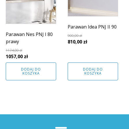
Parawan Idea PNJ II 90
Parawan Nes PNJ I 80
900,00
zł
prawy
Pierwotna
Aktualna
810,00
zł
cena
cena
1174,00
zł
wynosiła:
wynosi:
Pierwotna
Aktualna
1057,00
zł
900,00 zł.
810,00 zł.
cena
cena
DODAJ DO
DODAJ DO
wynosiła:
wynosi:
KOSZYKA
KOSZYKA
1174,00 zł.
1057,00 zł.