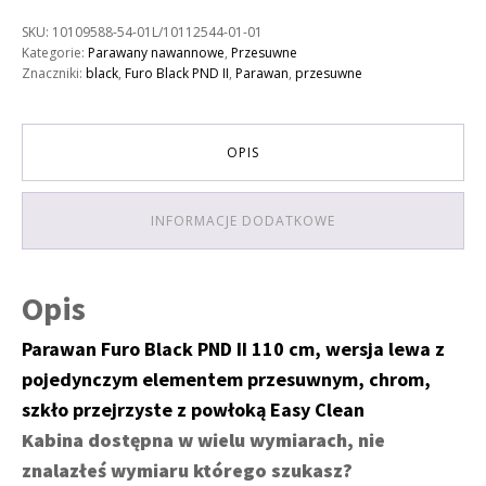
Black
SKU:
10109588-54-01L/10112544-01-01
PND
Kategorie:
Parawany nawannowe
,
Przesuwne
II
Znaczniki:
black
,
Furo Black PND II
,
Parawan
,
przesuwne
110,
wariant
lewy
OPIS
INFORMACJE DODATKOWE
Opis
Parawan Furo Black PND II 110 cm, wersja lewa z
pojedynczym elementem przesuwnym, chrom,
szkło przejrzyste z powłoką Easy Clean
Kabina dostępna w wielu wymiarach, nie
znalazłeś wymiaru którego szukasz?