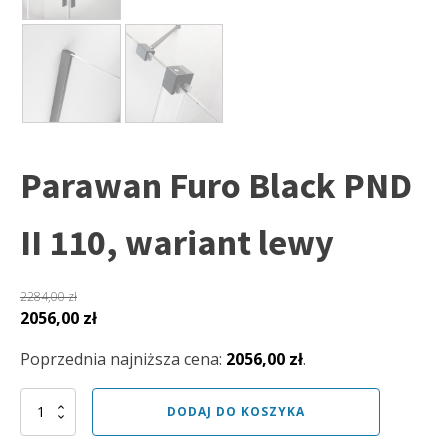
Parawan Furo Black PND
II 110, wariant lewy
2284,00
zł
Pierwotna
Aktualna
2056,00
zł
cena
cena
Poprzednia najniższa cena:
2056,00
zł
.
wynosiła:
wynosi:
2284,00 zł.
2056,00 zł.
ilość
DODAJ DO KOSZYKA
Parawan
Furo