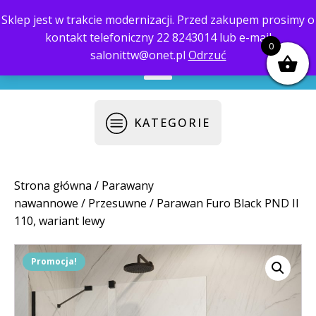
Sklep jest w trakcie modernizacji. Przed zakupem prosimy o
kontakt telefoniczny 22 8243014 lub e-mail
biuro@saloni.pl
22 559-10-50
0
salonittw@onet.pl
Odrzuć
KATEGORIE
Strona główna
/
Parawany
nawannowe
/
Przesuwne
/ Parawan Furo Black PND II
110, wariant lewy
Promocja!