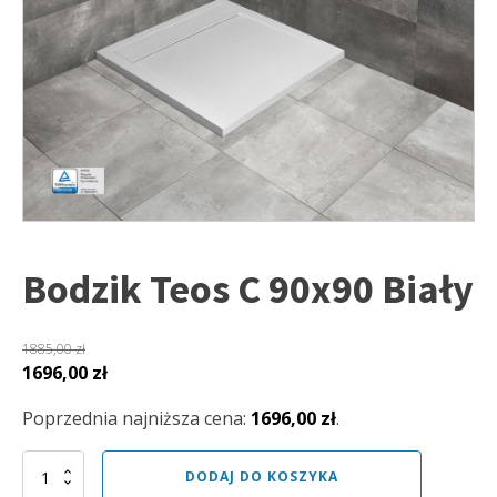
Bodzik Teos C 90x90 Biały
1885,00
zł
Pierwotna
Aktualna
1696,00
zł
cena
cena
Poprzednia najniższa cena:
1696,00
zł
.
wynosiła:
wynosi:
1885,00 zł.
1696,00 zł.
ilość
DODAJ DO KOSZYKA
Bodzik