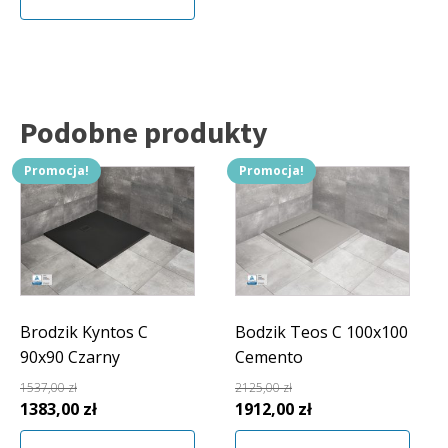
Podobne produkty
Promocja!
Promocja!
Brodzik Kyntos C
Bodzik Teos C 100x100
90x90 Czarny
Cemento
1537,00
zł
2125,00
zł
Pierwotna
Aktualna
Pierwotna
Aktualna
1383,00
zł
1912,00
zł
cena
cena
cena
cena