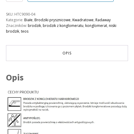
Teos
C
SKU:
HTC9090-04
90x90
Kategorie:
Białe
,
Brodziki prysznicowe
,
Kwadratowe
,
Radaway
Biały
Znaczników:
brodzik
,
brodzik z konglomeratu
,
konglomerat
,
niski
brodzik
,
teos
OPIS
Opis