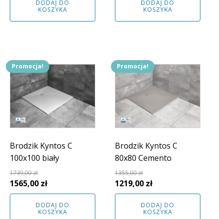
DODAJ DO
DODAJ DO
wynosiła:
wynosi:
wynosiła:
wynosi:
KOSZYKA
KOSZYKA
1537,00 zł.
1383,00 zł.
2125,00 zł.
1912,00 zł.
Promocja!
Promocja!
Brodzik Kyntos C
Brodzik Kyntos C
100x100 biały
80x80 Cemento
1739,00
zł
1355,00
zł
Pierwotna
Aktualna
Pierwotna
Aktualna
1565,00
zł
1219,00
zł
cena
cena
cena
cena
DODAJ DO
DODAJ DO
wynosiła:
wynosi:
wynosiła:
wynosi:
KOSZYKA
KOSZYKA