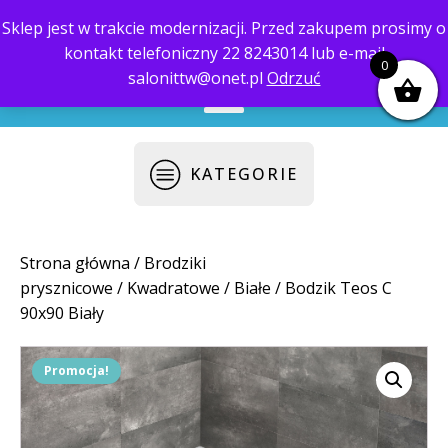
Sklep jest w trakcie modernizacji. Przed zakupem prosimy o
kontakt telefoniczny 22 8243014 lub e-mail
biuro@saloni.pl
22 559-10-50
0
salonittw@onet.pl
Odrzuć
KATEGORIE
Strona główna
/
Brodziki
prysznicowe
/
Kwadratowe
/
Białe
/ Bodzik Teos C
90x90 Biały
Promocja!