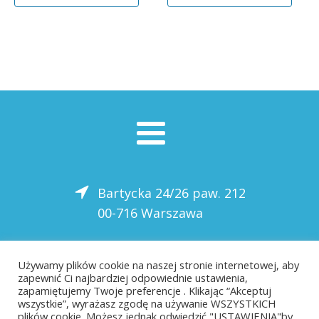
1739,00 zł.
1565,00 zł.
1355,00 zł.
1219,00 zł.
Bartycka 24/26 paw. 212
00-716 Warszawa
22 559-10-50
Używamy plików cookie na naszej stronie internetowej, aby
zapewnić Ci najbardziej odpowiednie ustawienia,
biuro@saloni.pl
zapamiętujemy Twoje preferencje . Klikając “Akceptuj
wszystkie”, wyrażasz zgodę na używanie WSZYSTKICH
plików cookie. Możesz jednak odwiedzić "USTAWIENIA"by