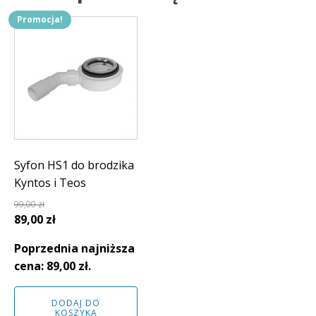
Promocja!
Syfon HS1 do brodzika
Kyntos i Teos
99,00
zł
Pierwotna
Aktualna
89,00
zł
cena
cena
Poprzednia najniższa
wynosiła:
wynosi:
cena:
89,00
zł
.
99,00 zł.
89,00 zł.
DODAJ DO
KOSZYKA