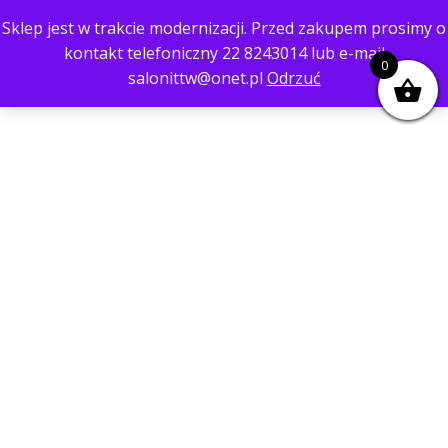
Sklep jest w trakcie modernizacji. Przed zakupem prosimy o
kontakt telefoniczny 22 8243014 lub e-mail
0
salonittw@onet.pl
Odrzuć