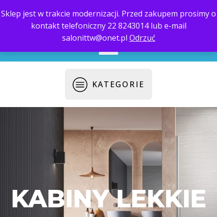
Sklep jest w trakcie modernizacji. Przed zakupem prosimy o
kontakt telefoniczny 22 8243014 lub e-mail
biuro@saloni.pl
22 559-10-50
salonittw@onet.pl
Odrzuć
KATEGORIE
KABINY LEKKIE