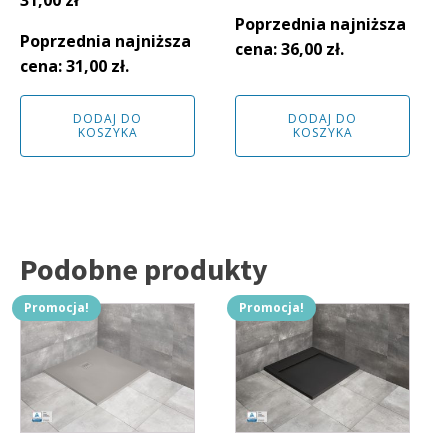
31,00
zł
cena
cena
cena
cena
Poprzednia najniższa
wynosiła:
wynosi:
Poprzednia najniższa
wynosiła:
wynosi:
cena:
36,00
zł
.
40,00 zł.
36,00 zł.
cena:
31,00
zł
.
34,00 zł.
31,00 zł.
DODAJ DO
DODAJ DO
KOSZYKA
KOSZYKA
Podobne produkty
Promocja!
Promocja!