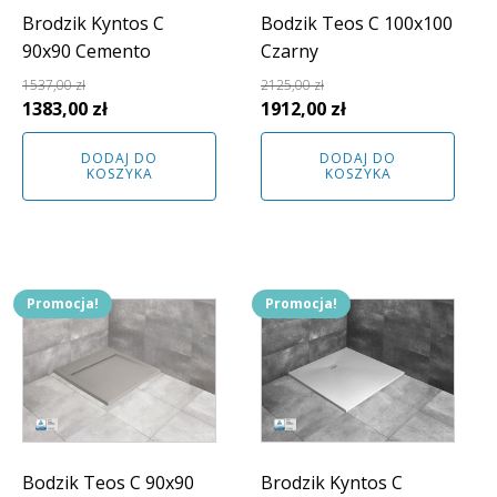
Brodzik Kyntos C
Bodzik Teos C 100x100
90x90 Cemento
Czarny
1537,00
zł
2125,00
zł
Pierwotna
Aktualna
Pierwotna
Aktualna
1383,00
zł
1912,00
zł
cena
cena
cena
cena
DODAJ DO
DODAJ DO
wynosiła:
wynosi:
wynosiła:
wynosi:
KOSZYKA
KOSZYKA
1537,00 zł.
1383,00 zł.
2125,00 zł.
1912,00 zł.
Promocja!
Promocja!
Bodzik Teos C 90x90
Brodzik Kyntos C