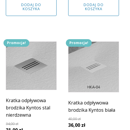
DODAJ DO
DODAJ DO
KOSZYKA
KOSZYKA
Promocja!
Promocja!
Kratka odpływowa
Kratka odpływowa
brodzika Kyntos stal
brodzika Kyntos biała
nierdzewna
40,00
zł
34,00
zł
Pierwotna
Aktualna
36,00
zł
Pierwotna
Aktualna