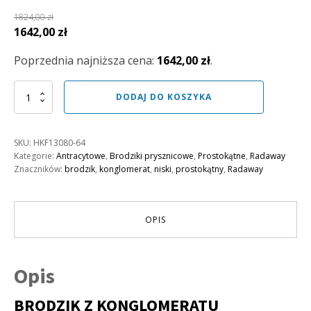
1824,00
zł
Pierwotna
Aktualna
1642,00
zł
cena
cena
Poprzednia najniższa cena:
1642,00
zł
.
wynosiła:
wynosi:
1824,00 zł.
1642,00 zł.
ilość
DODAJ DO KOSZYKA
Brodzik
Kyntos
F
SKU:
HKF13080-64
130x80
Kategorie:
Antracytowe
,
Brodziki prysznicowe
,
Prostokątne
,
Radaway
Antracyt
Znaczników:
brodzik
,
konglomerat
,
niski
,
prostokątny
,
Radaway
OPIS
Opis
BRODZIK Z KONGLOMERATU