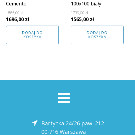
Cemento
100x100 biały
1885,00
zł
1739,00
zł
Pierwotna
Aktualna
Pierwotna
Aktualna
1696,00
zł
1565,00
zł
cena
cena
cena
cena
DODAJ DO
DODAJ DO
wynosiła:
wynosi:
wynosiła:
wynosi:
KOSZYKA
KOSZYKA
1885,00 zł.
1696,00 zł.
1739,00 zł.
1565,00 zł.
Bartycka 24/26 paw. 212
00-716 Warszawa