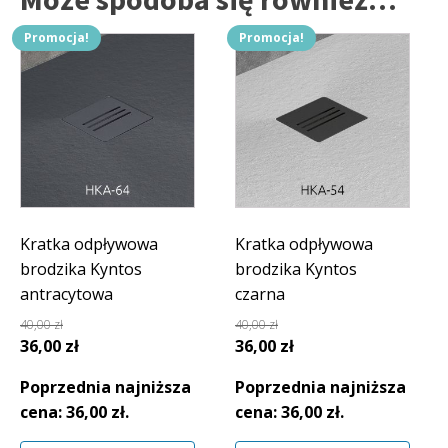
Promocja!
Promocja!
Kratka odpływowa
Kratka odpływowa
brodzika Kyntos
brodzika Kyntos
antracytowa
czarna
40,00
zł
40,00
zł
Pierwotna
Aktualna
Pierwotna
Aktualna
36,00
zł
36,00
zł
cena
cena
cena
cena
Poprzednia najniższa
Poprzednia najniższa
wynosiła:
wynosi:
wynosiła:
wynosi:
cena:
36,00
zł
.
cena:
36,00
zł
.
40,00 zł.
36,00 zł.
40,00 zł.
36,00 zł.