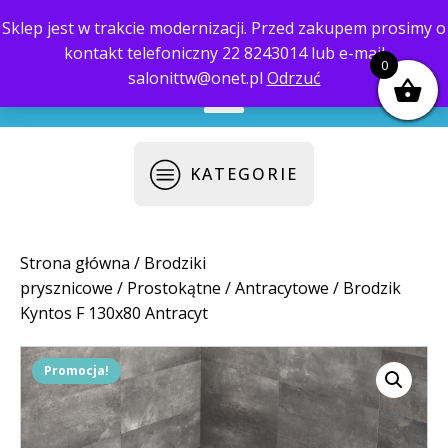
Sklep jest w trakcie modernizacji. Przed zakupem prosimy o
kontakt telefoniczny 22 8243014 lub e-mail
biuro@saloni.pl
22 559-10-50
0
salonittw@onet.pl
Odrzuć
KATEGORIE
Strona główna
/
Brodziki
prysznicowe
/
Prostokątne
/
Antracytowe
/ Brodzik
Kyntos F 130x80 Antracyt
Promocja!