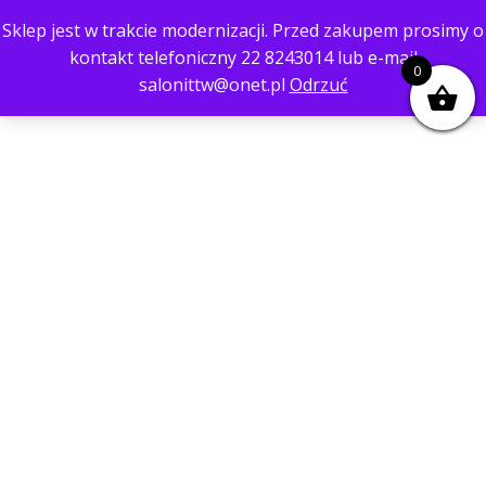
Sklep jest w trakcie modernizacji. Przed zakupem prosimy o
kontakt telefoniczny 22 8243014 lub e-mail
0
salonittw@onet.pl
Odrzuć