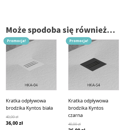
Może spodoba się również…
Promocja!
Promocja!
Kratka odpływowa
Kratka odpływowa
brodzika Kyntos biała
brodzika Kyntos
czarna
40,00
zł
Pierwotna
Aktualna
36,00
zł
40,00
zł