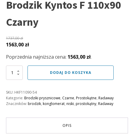
Brodzik Kyntos F 110x90
Czarny
1737,00
zł
Pierwotna
Aktualna
1563,00
zł
cena
cena
Poprzednia najniższa cena:
1563,00
zł
.
wynosiła:
wynosi:
1737,00 zł.
1563,00 zł.
ilość
DODAJ DO KOSZYKA
Brodzik
Kyntos
F
SKU:
HKF11090-54
110x90
Kategorie:
Brodziki prysznicowe
,
Czarne
,
Prostokątne
,
Radaway
Czarny
Znaczników:
brodzik
,
konglomerat
,
niski
,
prostokątny
,
Radaway
OPIS