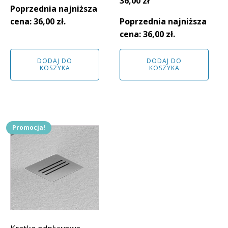
cena
cena
Pierwotna
Aktualna
36,00
zł
Poprzednia najniższa
wynosiła:
wynosi:
cena
cena
cena:
36,00
zł
.
Poprzednia najniższa
40,00 zł.
36,00 zł.
wynosiła:
wynosi:
cena:
36,00
zł
.
40,00 zł.
36,00 zł.
DODAJ DO
DODAJ DO
KOSZYKA
KOSZYKA
Promocja!