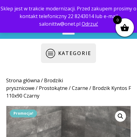
Sklep jest w trakcie modernizacji. Przed zakupem prosimy o
kontakt telefoniczny 22 8243014 lub e-mail
biuro@saloni.pl
22 559-10-50
0
salonittw@onet.pl
Odrzuć
KATEGORIE
Strona główna
/
Brodziki
prysznicowe
/
Prostokątne
/
Czarne
/ Brodzik Kyntos F
110x90 Czarny
Promocja!