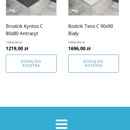
Brodzik Kyntos C
Bodzik Teos C 90x90
80x80 Antracyt
Biały
1355,00
zł
1885,00
zł
Pierwotna
Aktualna
Pierwotna
Aktualna
1219,00
zł
1696,00
zł
cena
cena
cena
cena
DODAJ DO
DODAJ DO
wynosiła:
wynosi:
wynosiła:
wynosi:
KOSZYKA
KOSZYKA
1355,00 zł.
1219,00 zł.
1885,00 zł.
1696,00 zł.