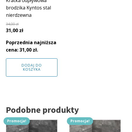
Kratka odpływowa
brodzika Kyntos stal
nierdzewna
34,00
zł
Pierwotna
Aktualna
31,00
zł
cena
cena
Poprzednia najniższa
wynosiła:
wynosi:
cena:
31,00
zł
.
34,00 zł.
31,00 zł.
DODAJ DO
KOSZYKA
Podobne produkty
Promocja!
Promocja!