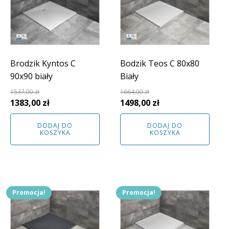
Brodzik Kyntos C
Bodzik Teos C 80x80
90x90 biały
Biały
1537,00
zł
1664,00
zł
Pierwotna
Aktualna
Pierwotna
Aktualna
1383,00
zł
1498,00
zł
cena
cena
cena
cena
DODAJ DO
DODAJ DO
wynosiła:
wynosi:
wynosiła:
wynosi:
KOSZYKA
KOSZYKA
1537,00 zł.
1383,00 zł.
1664,00 zł.
1498,00 zł.
Promocja!
Promocja!