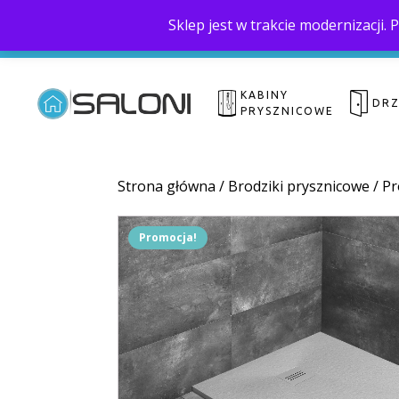
Sklep jest w trakcie modernizacji
KABINY
DR
PRYSZNICOWE
Strona główna
/
Brodziki prysznicowe
/
Pr
Promocja!