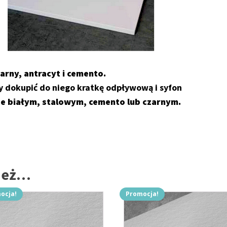
arny, antracyt i cemento.
y dokupić do niego kratkę odpływową i syfon
e białym, stalowym, cemento lub czarnym.
nież…
ocja!
Promocja!