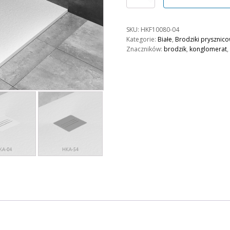
Brodzik
Kyntos
F
SKU:
HKF10080-04
100x80
Kategorie:
Białe
,
Brodziki prysznic
Biały
Znaczników:
brodzik
,
konglomerat
,