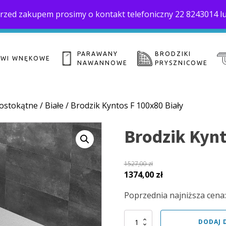
. Przed zakupem prosimy o kontakt telefoniczny 22 8243014 l
Home
O 
biuro@saloni.pl
22 559-10-50
PARAWANY
BRODZIKI
ZWI WNĘKOWE
NAWANNOWE
PRYSZNICOWE
ostokątne
/
Białe
/ Brodzik Kyntos F 100x80 Biały
Brodzik Kynt
1527,00
zł
Pierwotna
Aktualna
1374,00
zł
cena
cena
Poprzednia najniższa cena
wynosiła:
wynosi:
1527,00 zł.
1374,00 zł.
ilość
DODAJ 