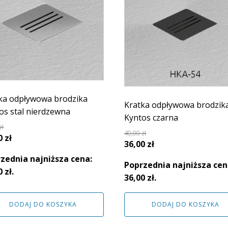
ka odpływowa brodzika
Kratka odpływowa brodzik
os stal nierdzewna
Kyntos czarna
zł
40,00
zł
rwotna
Aktualna
0
zł
Pierwotna
Aktualna
36,00
zł
a
cena
cena
cena
zednia najniższa cena:
siła:
wynosi:
Poprzednia najniższa cen
wynosiła:
wynosi:
0
zł
.
 zł.
31,00 zł.
36,00
zł
.
40,00 zł.
36,00 zł.
DODAJ DO KOSZYKA
DODAJ DO KOSZYKA