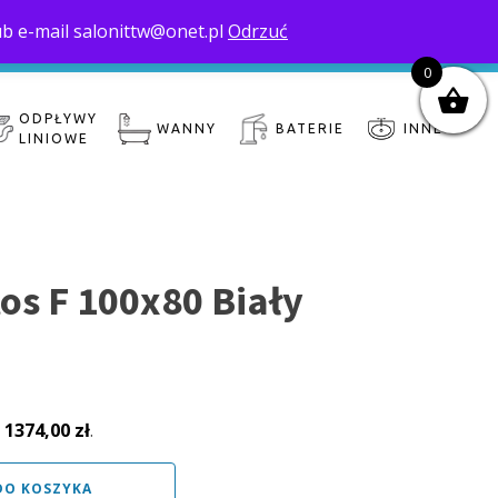
ub e-mail salonittw@onet.pl
Odrzuć
nas
Moje konto
Zamówienie
Koszyk
0
ODPŁYWY
WANNY
BATERIE
INNE
LINIOWE
os F 100x80 Biały
:
1374,00
zł
.
DO KOSZYKA