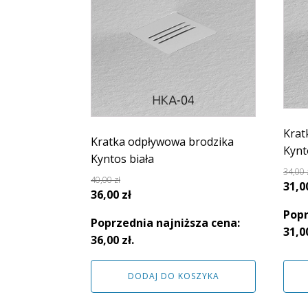
Krat
Kratka odpływowa brodzika
Kynt
Kyntos biała
34,00
40,00
zł
Pie
31,0
Pierwotna
Aktualna
36,00
zł
cen
cena
cena
Popr
wyno
Poprzednia najniższa cena:
wynosiła:
wynosi:
31,0
34,00
36,00
zł
.
40,00 zł.
36,00 zł.
DODAJ DO KOSZYKA