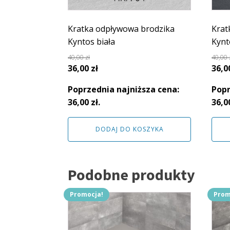
Kratka odpływowa brodzika
Krat
Kyntos biała
Kynt
40,00
zł
40,00
Pierwotna
Aktualna
Pie
36,00
zł
36,0
cena
cena
cen
Poprzednia najniższa cena:
Popr
wynosiła:
wynosi:
wyno
36,00
zł
.
36,0
40,00 zł.
36,00 zł.
40,00
DODAJ DO KOSZYKA
Podobne produkty
Promocja!
Prom