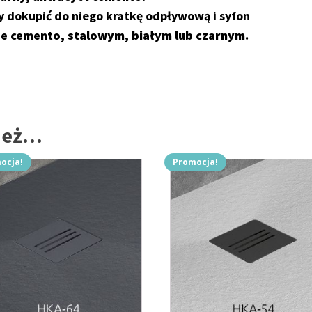
y dokupić do niego kratkę odpływową i syfon
e cemento, stalowym, białym lub czarnym.
nież…
ocja!
Promocja!