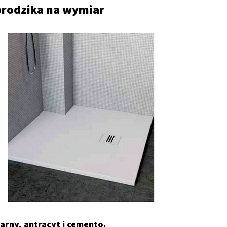
 brodzika na wymiar
arny, antracyt i cemento.