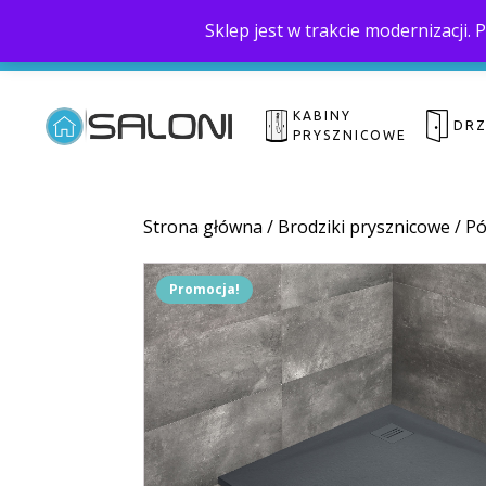
Sklep jest w trakcie modernizacji
KABINY
DR
PRYSZNICOWE
Strona główna
/
Brodziki prysznicowe
/
Pó
Promocja!