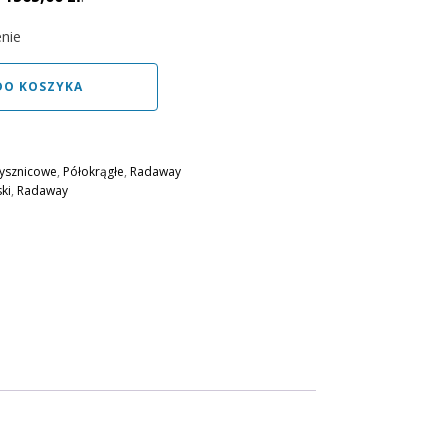
nie
DO KOSZYKA
rysznicowe
,
Półokrągłe
,
Radaway
ski
,
Radaway