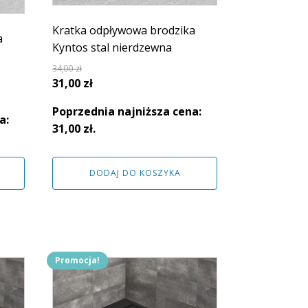
Kratka odpływowa brodzika
a
Kyntos stal nierdzewna
34,00
zł
Pierwotna
Aktualna
31,00
zł
cena
cena
Poprzednia najniższa cena:
wynosiła:
wynosi:
a:
31,00
zł
.
34,00 zł.
31,00 zł.
DODAJ DO KOSZYKA
Promocja!