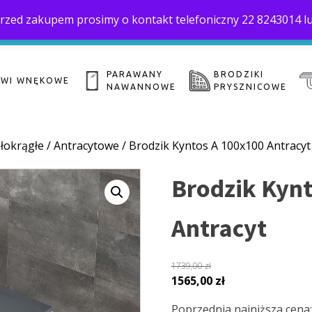
. Przed zakupem prosimy o kontakt telefoniczny 22 8243014 l
Home
O 
biuro@saloni.pl
22 559-10-50
PARAWANY
BRODZIKI
ZWI WNĘKOWE
NAWANNOWE
PRYSZNICOWE
łokrągłe
/
Antracytowe
/ Brodzik Kyntos A 100x100 Antracyt
Brodzik Kyn
Antracyt
1739,00
zł
Pierwotna
Aktualna
1565,00
zł
cena
cena
Poprzednia najniższa cena