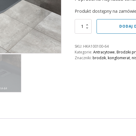
wynosiła:
wynosi:
1739,00 zł.
1565,00 zł.
Produkt dostępny na zamówie
ilość
DODAJ 
Brodzik
Kyntos
A
SKU:
HKA100100-64
100x100
Kategorie:
Antracytowe
,
Brodziki p
Antracyt
Znaczniki:
brodzik
,
konglomerat
,
ni