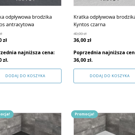
ka odpływowa brodzika
Kratka odpływowa brodzik
os antracytowa
Kyntos czarna
zł
40,00
zł
rwotna
Aktualna
Pierwotna
Aktualna
0
zł
36,00
zł
a
cena
cena
cena
zednia najniższa cena:
Poprzednia najniższa cen
siła:
wynosi:
wynosiła:
wynosi:
0
zł
.
36,00
zł
.
 zł.
36,00 zł.
40,00 zł.
36,00 zł.
DODAJ DO KOSZYKA
DODAJ DO KOSZYKA
ocja!
Promocja!