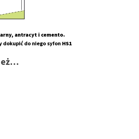
arny, antracyt i cemento.
y dokupić do niego syfon
HS1
nież…