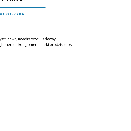
DO KOSZYKA
rysznicowe
,
Kwadratowe
,
Radaway
nglomeratu
,
konglomerat
,
niski brodzik
,
teos