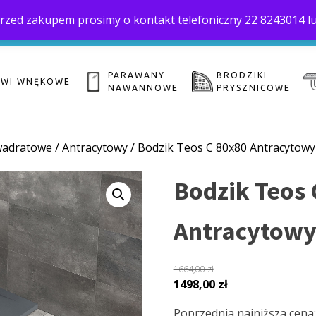
. Przed zakupem prosimy o kontakt telefoniczny 22 8243014 l
Home
O 
biuro@saloni.pl
22 559-10-50
PARAWANY
BRODZIKI
ZWI WNĘKOWE
NAWANNOWE
PRYSZNICOWE
adratowe
/
Antracytowy
/ Bodzik Teos C 80x80 Antracytowy
Bodzik Teos 
Antracytow
1664,00
zł
Pierwotna
Aktualna
1498,00
zł
cena
cena
Poprzednia najniższa cena