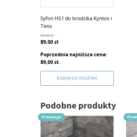
Syfon HS1 do brodzika Kyntos i
Teos
99,00
zł
Pierwotna
Aktualna
89,00
zł
cena
cena
Poprzednia najniższa cena:
wynosiła:
wynosi:
89,00
zł
.
99,00 zł.
89,00 zł.
DODAJ DO KOSZYKA
Podobne produkty
Promocja!
Prom