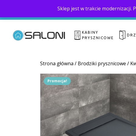
Sklep jest w trakcie modernizacji
KABINY
DR
PRYSZNICOWE
Strona główna
/
Brodziki prysznicowe
/
Kw
Promocja!