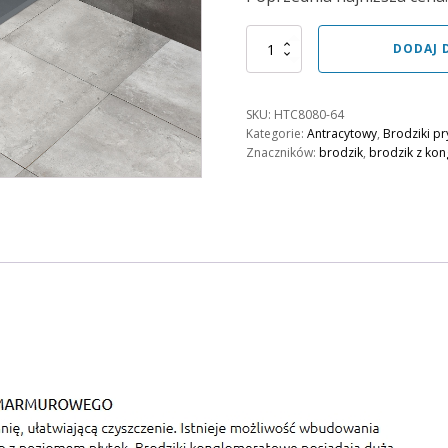
wynosiła:
wynosi:
1664,00 zł.
1498,00 zł.
ilość
DODAJ 
Bodzik
Teos
C
SKU:
HTC8080-64
80x80
Kategorie:
Antracytowy
,
Brodziki p
Antracytowy
Znaczników:
brodzik
,
brodzik z ko