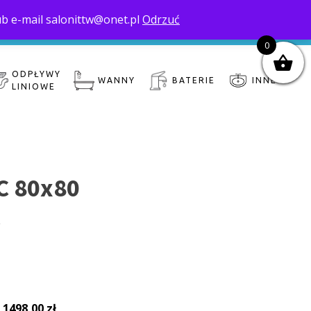
ub e-mail salonittw@onet.pl
Odrzuć
nas
Moje konto
Zamówienie
Koszyk
0
ODPŁYWY
WANNY
BATERIE
INNE
LINIOWE
C 80x80
y
:
1498,00
zł
.