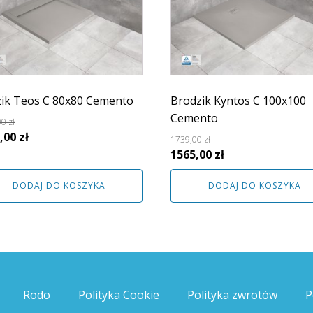
ik Teos C 80x80 Cemento
Brodzik Kyntos C 100x100
Cemento
00
zł
rwotna
Aktualna
,00
zł
1739,00
zł
a
cena
Pierwotna
Aktualna
1565,00
zł
siła:
wynosi:
cena
cena
DODAJ DO KOSZYKA
DODAJ DO KOSZYKA
00 zł.
1498,00 zł.
wynosiła:
wynosi:
1739,00 zł.
1565,00 zł.
Rodo
Polityka Cookie
Polityka zwrotów
P