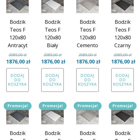
Bodzik
Bodzik
Bodzik
Bodzik
Teos F
Teos F
Teos F
Teos F
120x80
120x80
120x80
120x80
Antracyt
Biały
Cemento
Czarny
2085,00
zł
2085,00
zł
2085,00
zł
2085,00
zł
Pierwotna
Pierwotna
Pierwotna
Pierwotna
1876,00
zł
1876,00
zł
1876,00
zł
1876,00
zł
cena
Aktualna
cena
Aktualna
cena
Aktualna
cena
Aktual
DODAJ
DODAJ
DODAJ
DODAJ
wynosiła:
cena
wynosiła:
cena
wynosiła:
cena
wynosiła:
cena
DO
DO
DO
DO
2085,00 zł.
wynosi:
2085,00 zł.
wynosi:
2085,00 zł.
wynosi:
2085,00 zł.
wynosi
KOSZYKA
KOSZYKA
KOSZYKA
KOSZYKA
1876,00 zł.
1876,00 zł.
1876,00 zł.
1876,00
Promocja!
Promocja!
Promocja!
Promocja!
Bodzik
Bodzik
Bodzik
Bodzik