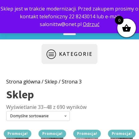
Sklep jest w trakcie modernizacji. Przed zakupem prosimy o
kontakt telefoniczny 22 8243014 lub e-mail
biuro@saloni.pl
22 559-10-50
0
salonittw@onet.pl
Odrzuć
KATEGORIE
Strona główna
/
Sklep
/ Strona 3
Sklep
Wyświetlanie 33–48 z 690 wyników
Promocja!
Promocja!
Promocja!
Promocja!