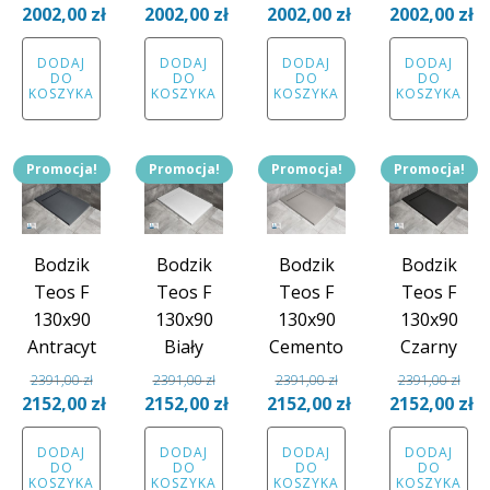
Pierwotna
Pierwotna
Pierwotna
Pierwotna
2002,00
zł
2002,00
zł
2002,00
zł
2002,00
zł
cena
Aktualna
cena
Aktualna
cena
Aktualna
cena
Aktual
DODAJ
DODAJ
DODAJ
DODAJ
wynosiła:
cena
wynosiła:
cena
wynosiła:
cena
wynosiła:
cena
DO
DO
DO
DO
2224,00 zł.
wynosi:
2224,00 zł.
wynosi:
2224,00 zł.
wynosi:
2224,00 zł.
wynosi
KOSZYKA
KOSZYKA
KOSZYKA
KOSZYKA
2002,00 zł.
2002,00 zł.
2002,00 zł.
2002,00
Promocja!
Promocja!
Promocja!
Promocja!
Bodzik
Bodzik
Bodzik
Bodzik
Teos F
Teos F
Teos F
Teos F
130x90
130x90
130x90
130x90
Antracyt
Biały
Cemento
Czarny
2391,00
zł
2391,00
zł
2391,00
zł
2391,00
zł
Pierwotna
Pierwotna
Pierwotna
Pierwotna
2152,00
zł
2152,00
zł
2152,00
zł
2152,00
zł
cena
Aktualna
cena
Aktualna
cena
Aktualna
cena
Aktual
DODAJ
DODAJ
DODAJ
DODAJ
wynosiła:
cena
wynosiła:
cena
wynosiła:
cena
wynosiła:
cena
DO
DO
DO
DO
2391,00 zł.
wynosi:
2391,00 zł.
wynosi:
2391,00 zł.
wynosi:
2391,00 zł.
wynosi
KOSZYKA
KOSZYKA
KOSZYKA
KOSZYKA