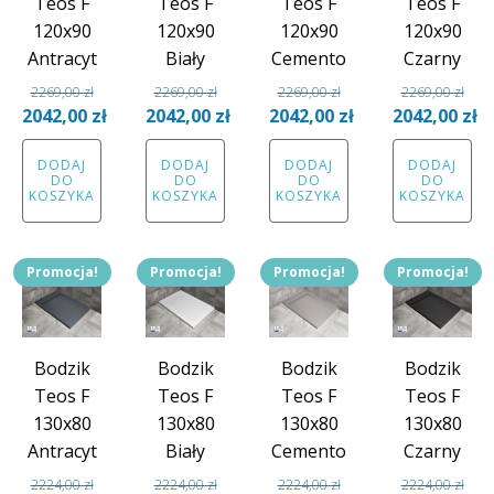
Teos F
Teos F
Teos F
Teos F
120x90
120x90
120x90
120x90
Antracyt
Biały
Cemento
Czarny
2269,00
zł
2269,00
zł
2269,00
zł
2269,00
zł
Pierwotna
Pierwotna
Pierwotna
Pierwotna
2042,00
zł
2042,00
zł
2042,00
zł
2042,00
zł
cena
Aktualna
cena
Aktualna
cena
Aktualna
cena
Aktual
DODAJ
DODAJ
DODAJ
DODAJ
wynosiła:
cena
wynosiła:
cena
wynosiła:
cena
wynosiła:
cena
DO
DO
DO
DO
2269,00 zł.
wynosi:
2269,00 zł.
wynosi:
2269,00 zł.
wynosi:
2269,00 zł.
wynosi
KOSZYKA
KOSZYKA
KOSZYKA
KOSZYKA
2042,00 zł.
2042,00 zł.
2042,00 zł.
2042,00
Promocja!
Promocja!
Promocja!
Promocja!
Bodzik
Bodzik
Bodzik
Bodzik
Teos F
Teos F
Teos F
Teos F
130x80
130x80
130x80
130x80
Antracyt
Biały
Cemento
Czarny
2224,00
zł
2224,00
zł
2224,00
zł
2224,00
zł