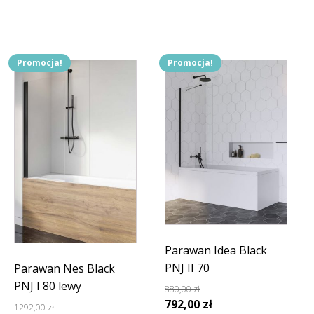
Promocja!
Promocja!
Parawan Idea Black
PNJ II 70
Parawan Nes Black
PNJ I 80 lewy
880,00
zł
Pierwotna
Aktualna
792,00
zł
1292,00
zł