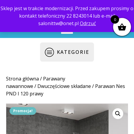
Sklep jest w trakcie modernizacji. Przed zakupem prosimy o
kontakt telefoniczny 22 8243014 lub e-mail
biuro@saloni.pl
22 559-10-50
0
salonittw@onet.pl
Odrzuć
KATEGORIE
Strona główna
/
Parawany
nawannowe
/
Dwuczęściowe składane
/ Parawan Nes
PND I 120 prawy
Promocja!