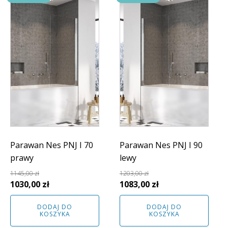
Parawan Nes PNJ I 70
Parawan Nes PNJ I 90
prawy
lewy
1145,00
zł
1203,00
zł
Pierwotna
Aktualna
Pierwotna
Aktualna
1030,00
zł
1083,00
zł
cena
cena
cena
cena
DODAJ DO
DODAJ DO
wynosiła:
wynosi:
wynosiła:
wynosi:
KOSZYKA
KOSZYKA
1145,00 zł.
1030,00 zł.
1203,00 zł.
1083,00 zł.