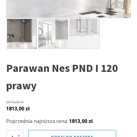
Parawan Nes PND I 120
prawy
2015,00
zł
Pierwotna
Aktualna
1813,00
zł
cena
cena
Poprzednia najniższa cena:
1813,00
zł
.
wynosiła:
wynosi:
2015,00 zł.
1813,00 zł.
ilość