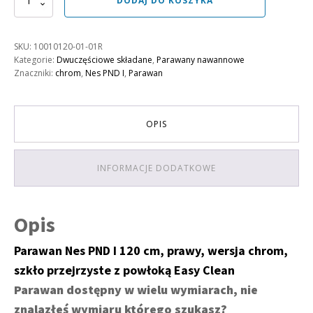
DODAJ DO KOSZYKA
Parawan
Nes
PND
SKU:
10010120-01-01R
I
Kategorie:
Dwuczęściowe składane
,
Parawany nawannowe
120
Znaczniki:
chrom
,
Nes PND I
,
Parawan
prawy
OPIS
INFORMACJE DODATKOWE
Opis
Parawan Nes PND I 120 cm, prawy, wersja chrom,
szkło przejrzyste z powłoką Easy Clean
Parawan dostępny w wielu wymiarach, nie
znalazłeś wymiaru którego szukasz?