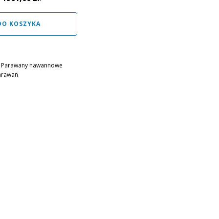
DO KOSZYKA
,
Parawany nawannowe
arawan