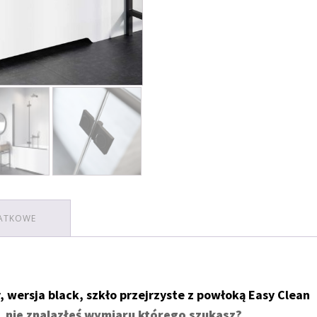
ATKOWE
 wersja black, szkło przejrzyste z powłoką Easy Clean
 nie znalazłeś wymiaru którego szukasz?