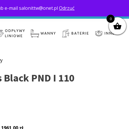
ub e-mail salonittw@onet.pl
Odrzuć
nas
Moje konto
Zamówienie
Koszyk
0
ODPŁYWY
WANNY
BATERIE
INNE
LINIOWE
wy
 Black PND I 110
:
1961,00
zł
.