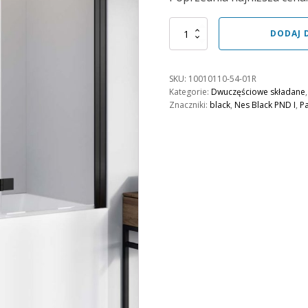
wynosiła:
wynosi:
2179,00 zł.
1961,00 zł.
ilość
DODAJ 
Parawan
Nes
Black
SKU:
10010110-54-01R
PND
Kategorie:
Dwuczęściowe składane
I
Znaczniki:
black
,
Nes Black PND I
,
P
110
prawy