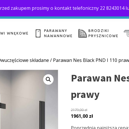
. Przed zakupem prosimy o kontakt telefoniczny 22 8243014 l
Home
O 
biuro@saloni.pl
22 559-10-50
PARAWANY
BRODZIKI
ZWI WNĘKOWE
NAWANNOWE
PRYSZNICOWE
wuczęściowe składane
/ Parawan Nes Black PND I 110 pra
Parawan Nes
prawy
2179,00
zł
Pierwotna
Aktualna
1961,00
zł
cena
cena
Poprzednia najniższa cena