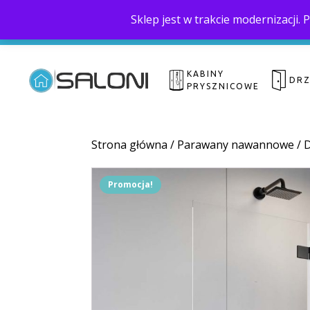
Sklep jest w trakcie modernizacji
KABINY
DR
PRYSZNICOWE
Strona główna
/
Parawany nawannowe
/
D
Promocja!