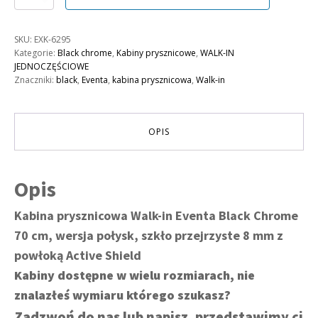
Kabina
prysznicowa
Walk-
SKU:
EXK-6295
in
Kategorie:
Black chrome
,
Kabiny prysznicowe
,
WALK-IN
Eventa
JEDNOCZĘŚCIOWE
Black
Znaczniki:
black
,
Eventa
,
kabina prysznicowa
,
Walk-in
Chrome
70
cm
OPIS
Opis
Kabina prysznicowa Walk-in Eventa Black Chrome
70 cm, wersja połysk, szkło przejrzyste 8 mm z
powłoką Active Shield
Kabiny dostępne w wielu rozmiarach, nie
znalazłeś wymiaru którego szukasz?
Zadzwoń do nas lub napisz, przedstawimy ci