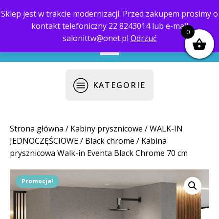
Sklep jest w trakcie modernizacji. Przed zakupem prosimy o
kontakt telefoniczny 22 8243014 lub e-mail
biuro@saloni.pl
22 559-10-50
0
salonittw@onet.pl
Odrzuć
KATEGORIE
Strona główna
/
Kabiny prysznicowe
/
WALK-IN
JEDNOCZĘŚCIOWE
/
Black chrome
/ Kabina
prysznicowa Walk-in Eventa Black Chrome 70 cm
Promocja!