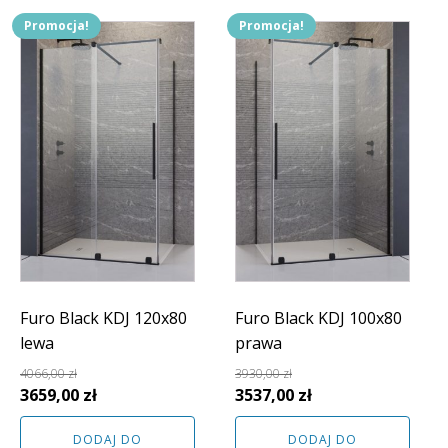
Promocja!
Promocja!
Furo Black KDJ 120x80
Furo Black KDJ 100x80
lewa
prawa
4066,00
zł
3930,00
zł
Pierwotna
Aktualna
Pierwotna
Aktualna
3659,00
zł
3537,00
zł
cena
cena
cena
cena
DODAJ DO
DODAJ DO
wynosiła:
wynosi:
wynosiła:
wynosi: