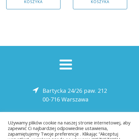
KOSZYKA
KOSZYKA
4066,00 zł.
3659,00 zł.
3930,00 zł.
3537,00 zł.
Bartycka 24/26 paw. 212
00-716 Warszawa
22 559-10-50
Używamy plików cookie na naszej stronie internetowej, aby
zapewnić Ci najbardziej odpowiednie ustawienia,
biuro@saloni.pl
zapamiętujemy Twoje preferencje . Klikając “Akceptuj