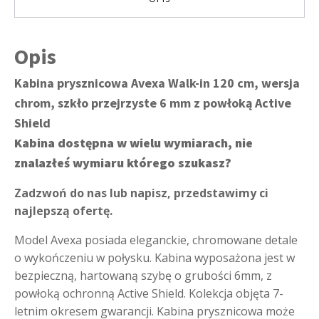
6
mm
w
ramce
Opis
aluminiowej
Kabina prysznicowa Avexa Walk-in 120 cm, wersja
chrom, szkło przejrzyste 6 mm z powłoką Active
Shield
Kabina dostępna w wielu wymiarach, nie
znalazłeś wymiaru którego szukasz?
Zadzwoń do nas lub napisz, przedstawimy ci
najlepszą ofertę.
Model Avexa posiada eleganckie, chromowane detale
o wykończeniu w połysku. Kabina wyposażona jest w
bezpieczną, hartowaną szybę o grubości 6mm, z
powłoką ochronną Active Shield. Kolekcja objęta 7-
letnim okresem gwarancji. Kabina prysznicowa może