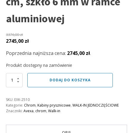
cm, szkło 6 mm w ramce
aluminiowej
3376,00
zł
Pierwotna
Aktualna
2745,00
zł
cena
cena
Poprzednia najniższa cena:
2745,00
zł
.
wynosiła:
wynosi:
3376,00 zł.
2745,00 zł.
Produkt dostępny na zamówienie
ilość
DODAJ DO KOSZYKA
Kabina
prysznicowa
Walk-
SKU:
EXK-2510
in
Kategorie:
Chrom
,
Kabiny prysznicowe
,
WALK-IN JEDNOCZĘŚCIOWE
Avexa,
Znaczniki:
Avexa
,
chrom
,
Walk-in
jednoelementowa
120
cm,
szkło
OPIS