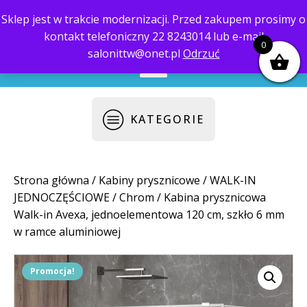
Sklep jest w trakcie modernizacji. Przed zakupem prosimy o
kontakt telefoniczny 22 8243014 lub e-mail
biuro@saloni.pl
22 559-10-50
0
salonittw@onet.pl
Odrzuć
KATEGORIE
Strona główna
/
Kabiny prysznicowe
/
WALK-IN
JEDNOCZĘŚCIOWE
/
Chrom
/ Kabina prysznicowa
Walk-in Avexa, jednoelementowa 120 cm, szkło 6 mm
w ramce aluminiowej
Promocja!