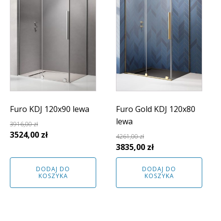
Furo KDJ 120x90 lewa
Furo Gold KDJ 120x80
lewa
3916,00
zł
Pierwotna
Aktualna
3524,00
zł
4261,00
zł
cena
cena
Pierwotna
Aktualna
3835,00
zł
wynosiła:
wynosi:
cena
cena
DODAJ DO
DODAJ DO
3916,00 zł.
3524,00 zł.
wynosiła:
wynosi:
KOSZYKA
KOSZYKA
4261,00 zł.
3835,00 zł.