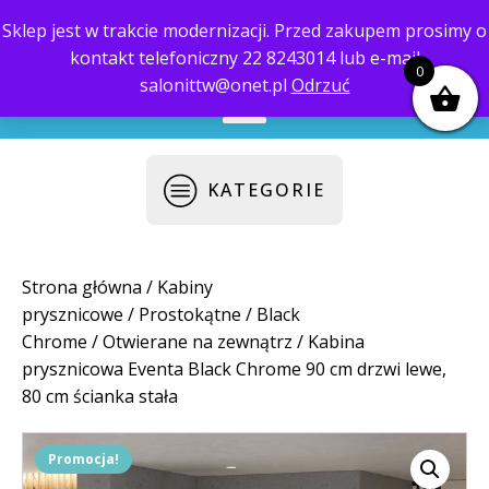
Sklep jest w trakcie modernizacji. Przed zakupem prosimy o
kontakt telefoniczny 22 8243014 lub e-mail
biuro@saloni.pl
22 559-10-50
0
salonittw@onet.pl
Odrzuć
KATEGORIE
Strona główna
/
Kabiny
prysznicowe
/
Prostokątne
/
Black
Chrome
/
Otwierane na zewnątrz
/ Kabina
prysznicowa Eventa Black Chrome 90 cm drzwi lewe,
80 cm ścianka stała
Promocja!