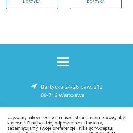
KOSZYKA
KOSZYKA
4165,00 zł.
3748,00 zł.
4307,00 zł.
3876,00 zł.
Bartycka 24/26 paw. 212
00-716 Warszawa
22 559-10-50
Używamy plików cookie na naszej stronie internetowej, aby
zapewnić Ci najbardziej odpowiednie ustawienia,
biuro@saloni.pl
zapamiętujemy Twoje preferencje . Klikając “Akceptuj