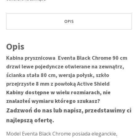
drzwi
lewe,
80
cm
OPIS
ścianka
stała
Opis
Kabina prysznicowa Eventa Black Chrome 90 cm
drzwi lewe pojedyncze otwierane na zewnątrz,
ścianka stała 80 cm, wersja połysk, szkło
przejrzyste 8 mm z powłoką Active Shield
Kabiny dostępne w wielu rozmiarach, nie
znalazłeś wymiaru którego szukasz?
Zadzwoń do nas lub napisz, przedstawimy ci
najlepszą ofertę.
Model Eventa Black Chrome posiada eleganckie,