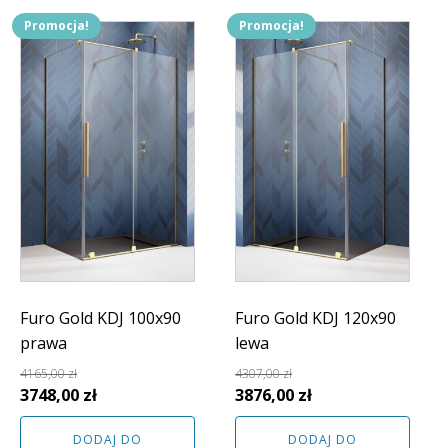
Promocja!
Promocja!
Furo Gold KDJ 100x90
Furo Gold KDJ 120x90
prawa
lewa
4165,00
zł
4307,00
zł
Pierwotna
Aktualna
Pierwotna
Aktualna
3748,00
zł
3876,00
zł
cena
cena
cena
cena
DODAJ DO
DODAJ DO
wynosiła:
wynosi:
wynosiła:
wynosi: