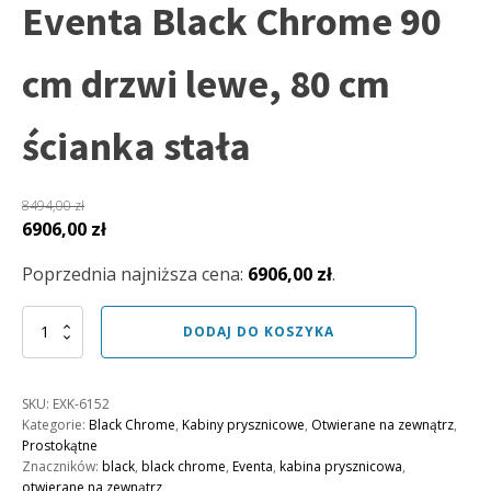
Eventa Black Chrome 90
cm drzwi lewe, 80 cm
ścianka stała
8494,00
zł
Pierwotna
Aktualna
6906,00
zł
cena
cena
Poprzednia najniższa cena:
6906,00
zł
.
wynosiła:
wynosi:
8494,00 zł.
6906,00 zł.
ilość
DODAJ DO KOSZYKA
Kabina
prysznicowa
Eventa
SKU:
EXK-6152
Black
Kategorie:
Black Chrome
,
Kabiny prysznicowe
,
Otwierane na zewnątrz
,
Chrome
Prostokątne
90
Znaczników:
black
,
black chrome
,
Eventa
,
kabina prysznicowa
,
cm
otwierane na zewnątrz