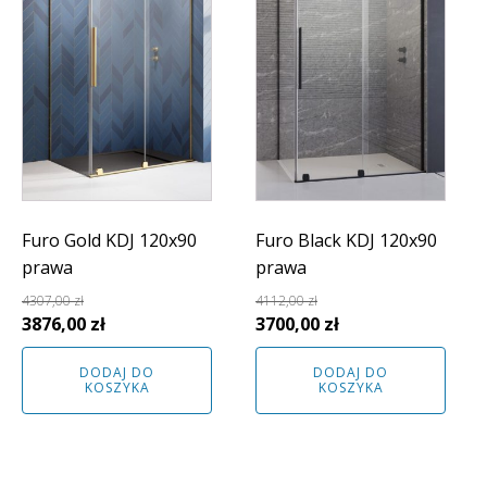
Furo Gold KDJ 120x90
Furo Black KDJ 120x90
prawa
prawa
4307,00
zł
4112,00
zł
Pierwotna
Aktualna
Pierwotna
Aktualna
3876,00
zł
3700,00
zł
cena
cena
cena
cena
DODAJ DO
DODAJ DO
wynosiła:
wynosi:
wynosiła:
wynosi:
KOSZYKA
KOSZYKA
4307,00 zł.
3876,00 zł.
4112,00 zł.
3700,00 zł.