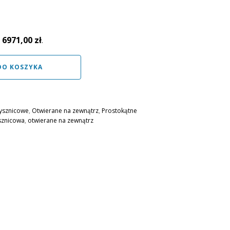
:
6971,00
zł
.
DO KOSZYKA
ysznicowe
,
Otwierane na zewnątrz
,
Prostokątne
sznicowa
,
otwierane na zewnątrz