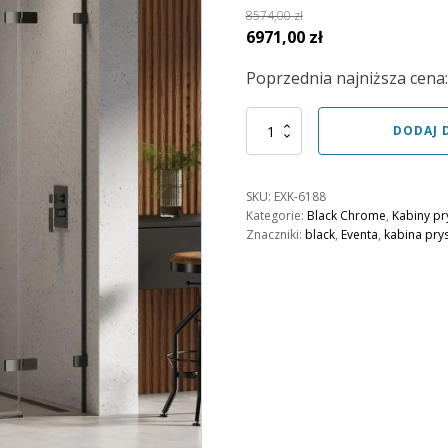
8574,00
zł
Pierwotna
Aktualna
6971,00
zł
cena
cena
Poprzednia najniższa cena
wynosiła:
wynosi:
8574,00 zł.
6971,00 zł.
ilość
DODAJ 
Kabina
prysznicowa
Eventa
SKU:
EXK-6188
Black
Kategorie:
Black Chrome
,
Kabiny pr
Chrome
Znaczniki:
black
,
Eventa
,
kabina pry
100
cm
drzwi
prawe,
80
cm
ścianka
stała