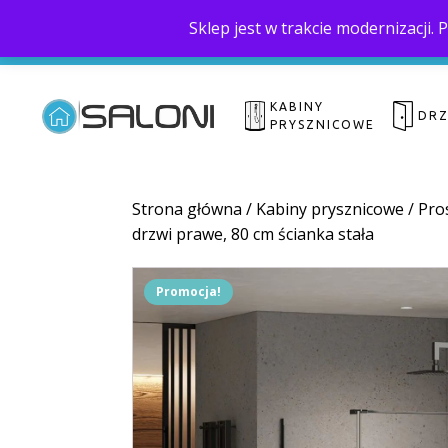
Sklep jest w trakcie modernizacji
KABINY
DR
PRYSZNICOWE
Strona główna
/
Kabiny prysznicowe
/
Pro
drzwi prawe, 80 cm ścianka stała
Promocja!