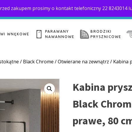
. Przed zakupem prosimy o kontakt telefoniczny 22 8243014 l
Home
O 
biuro@saloni.pl
22 559-10-50
PARAWANY
BRODZIKI
ZWI WNĘKOWE
NAWANNOWE
PRYSZNICOWE
stokątne
/
Black Chrome
/
Otwierane na zewnątrz
/ Kabina 
Kabina prys
Black Chrom
prawe, 80 cm