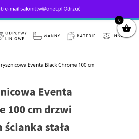
ub e-mail salonittw@onet.pl
Odrzuć
nas
Moje konto
Zamówienie
Koszyk
0
ODPŁYWY
WANNY
BATERIE
INNE
LINIOWE
prysznicowa Eventa Black Chrome 100 cm
znicowa Eventa
e 100 cm drzwi
 ścianka stała