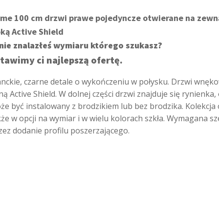
me 100 cm drzwi prawe pojedyncze otwierane na zewnąt
ką Active Shield
nie znalazłeś wymiaru którego szukasz?
tawimy ci najlepszą ofertę.
nckie, czarne detale o wykończeniu w połysku. Drzwi wnę
 Active Shield. W dolnej części drzwi znajduje się rynienk
e być instalowany z brodzikiem lub bez brodzika. Kolekcja 
że w opcji na wymiar i w wielu kolorach szkła. Wymagana sze
zez dodanie profilu poszerzającego.