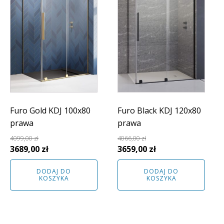
Furo Gold KDJ 100x80
Furo Black KDJ 120x80
prawa
prawa
4099,00
zł
4066,00
zł
Pierwotna
Aktualna
Pierwotna
Aktualna
3689,00
zł
3659,00
zł
cena
cena
cena
cena
DODAJ DO
DODAJ DO
wynosiła:
wynosi:
wynosiła:
wynosi:
KOSZYKA
KOSZYKA
4099,00 zł.
3689,00 zł.
4066,00 zł.
3659,00 zł.