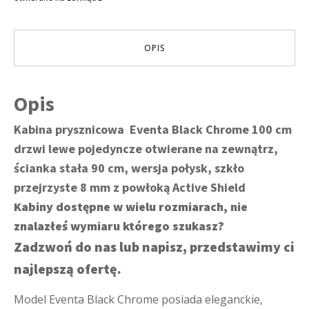
drzwi
lewe,
90
cm
OPIS
ścianka
stała
Opis
Kabina prysznicowa Eventa Black Chrome 100 cm
drzwi lewe pojedyncze otwierane na zewnątrz,
ścianka stała 90 cm, wersja połysk, szkło
przejrzyste 8 mm z powłoką Active Shield
Kabiny dostępne w wielu rozmiarach, nie
znalazłeś wymiaru którego szukasz?
Zadzwoń do nas lub napisz, przedstawimy ci
najlepszą ofertę.
Model Eventa Black Chrome posiada eleganckie,