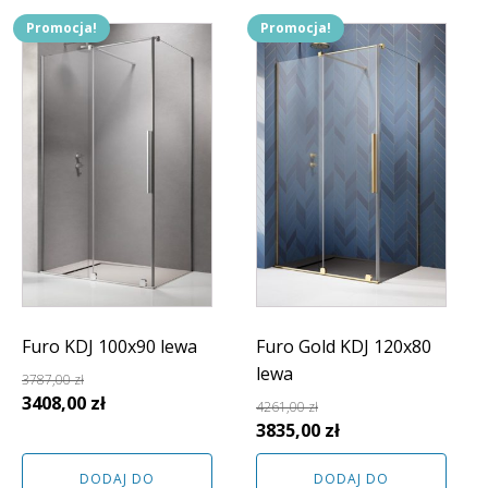
Promocja!
Promocja!
Furo KDJ 100x90 lewa
Furo Gold KDJ 120x80
lewa
3787,00
zł
Pierwotna
Aktualna
3408,00
zł
4261,00
zł
cena
cena
Pierwotna
Aktualna
3835,00
zł
wynosiła:
wynosi:
cena
cena
DODAJ DO
DODAJ DO
3787,00 zł.
3408,00 zł.
wynosiła:
wynosi: