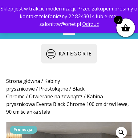
Sklep jest w trakcie modernizacji. Przed zakupem prosimy o
kontakt telefoniczny 22 8243014 lub e-mail
biuro@saloni.pl
22 559-10-50
0
salonittw@onet.pl
Odrzuć
KATEGORIE
Strona główna
/
Kabiny
prysznicowe
/
Prostokątne
/
Black
Chrome
/
Otwierane na zewnątrz
/ Kabina
prysznicowa Eventa Black Chrome 100 cm drzwi lewe,
90 cm ścianka stała
Promocja!