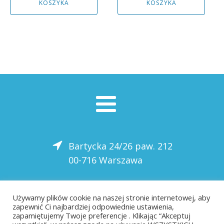
KOSZYKA
KOSZYKA
4261,00 zł.
3835,00 zł.
Bartycka 24/26 paw. 212
00-716 Warszawa
22 559-10-50
Używamy plików cookie na naszej stronie internetowej, aby
zapewnić Ci najbardziej odpowiednie ustawienia,
biuro@saloni.pl
zapamiętujemy Twoje preferencje . Klikając “Akceptuj