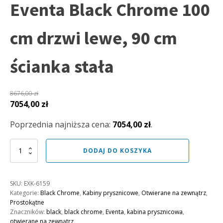
Eventa Black Chrome 100
cm drzwi lewe, 90 cm
ścianka stała
8676,00
zł
Pierwotna
Aktualna
7054,00
zł
cena
cena
Poprzednia najniższa cena:
7054,00
zł
.
wynosiła:
wynosi:
8676,00 zł.
7054,00 zł.
ilość
DODAJ DO KOSZYKA
Kabina
prysznicowa
Eventa
SKU:
EXK-6159
Black
Kategorie:
Black Chrome
,
Kabiny prysznicowe
,
Otwierane na zewnątrz
,
Chrome
Prostokątne
100
Znaczników:
black
,
black chrome
,
Eventa
,
kabina prysznicowa
,
cm
otwierane na zewnątrz