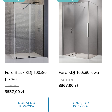
Furo Black KDJ 100x80
Furo KDJ 100x80 lewa
prawa
3741,00
zł
Pierwotna
Aktualna
3367,00
zł
3930,00
zł
Pierwotna
Aktualna
cena
cena
3537,00
zł
cena
cena
wynosiła:
wynosi:
DODAJ DO
DODAJ DO
wynosiła:
wynosi:
3741,00 zł.
3367,00 zł.
KOSZYKA
KOSZYKA
3930,00 zł.
3537,00 zł.