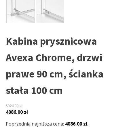
Kabina prysznicowa
Avexa Chrome, drzwi
prawe 90 cm, ścianka
stała 100 cm
5026,00
zł
Pierwotna
Aktualna
4086,00
zł
cena
cena
Poprzednia najniższa cena:
4086,00
zł
.
wynosiła:
wynosi: