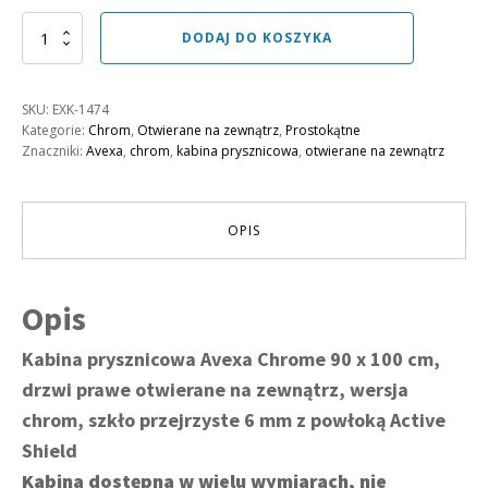
5026,00 zł.
4086,00 zł.
ilość
DODAJ DO KOSZYKA
Kabina
prysznicowa
Avexa
SKU:
EXK-1474
Chrome,
Kategorie:
Chrom
,
Otwierane na zewnątrz
,
Prostokątne
drzwi
Znaczniki:
Avexa
,
chrom
,
kabina prysznicowa
,
otwierane na zewnątrz
prawe
90
cm,
ścianka
OPIS
stała
100
cm
Opis
Kabina prysznicowa Avexa Chrome 90 x 100 cm,
drzwi prawe otwierane na zewnątrz, wersja
chrom, szkło przejrzyste 6 mm z powłoką Active
Shield
Kabina dostępna w wielu wymiarach, nie