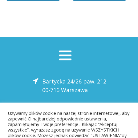
Bartycka 24/26 paw. 212
00-716 Warszawa
22 559-10-50
Używamy plików cookie na naszej stronie internetowej, aby
zapewnić Ci najbardziej odpowiednie ustawienia,
biuro@saloni.pl
zapamiętujemy Twoje preferencje . Klikając “Akceptuj
wszystkie”, wyrażasz zgodę na używanie WSZYSTKICH
plików cookie. Możesz jednak odwiedzić "USTAWIENIA"by