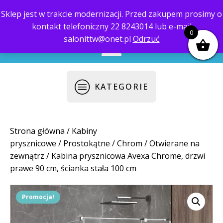
Sklep jest w trakcie modernizacji. Przed zakupem prosimy o
kontakt telefoniczny 22 8243014 lub e-mail
biuro@saloni.pl
22 559-10-50
0
salonittw@onet.pl
Odrzuć
KATEGORIE
Strona główna
/
Kabiny
prysznicowe
/
Prostokątne
/
Chrom
/
Otwierane na
zewnątrz
/ Kabina prysznicowa Avexa Chrome, drzwi
prawe 90 cm, ścianka stała 100 cm
Promocja!