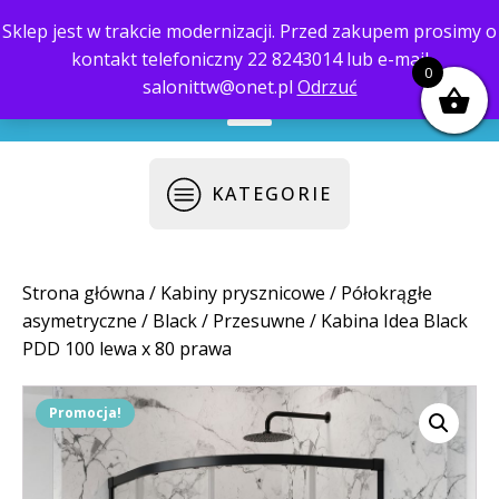
Sklep jest w trakcie modernizacji. Przed zakupem prosimy o
kontakt telefoniczny 22 8243014 lub e-mail
biuro@saloni.pl
22 559-10-50
0
salonittw@onet.pl
Odrzuć
KATEGORIE
Strona główna
/
Kabiny prysznicowe
/
Półokrągłe
asymetryczne
/
Black
/
Przesuwne
/ Kabina Idea Black
PDD 100 lewa x 80 prawa
Promocja!