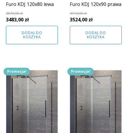
Furo KDJ 120x80 lewa
Furo KDJ 120x90 prawa
3870,00
zł
3916,00
zł
Pierwotna
Aktualna
Pierwotna
Aktualna
3483,00
zł
3524,00
zł
cena
cena
cena
cena
DODAJ DO
DODAJ DO
wynosiła:
wynosi:
wynosiła:
wynosi:
KOSZYKA
KOSZYKA
3870,00 zł.
3483,00 zł.
3916,00 zł.
3524,00 zł.
Promocja!
Promocja!