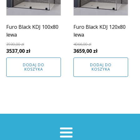
Furo Black KDJ 100x80
Furo Black KDJ 120x80
lewa
lewa
3930,00
zł
4066,00
zł
Pierwotna
Aktualna
Pierwotna
Aktualna
3537,00
zł
3659,00
zł
cena
cena
cena
cena
DODAJ DO
DODAJ DO
wynosiła:
wynosi:
wynosiła:
wynosi:
KOSZYKA
KOSZYKA
3930,00 zł.
3537,00 zł.
4066,00 zł.
3659,00 zł.