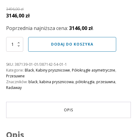
3496,00
zł
Pierwotna
Aktualna
3146,00
zł
cena
cena
Poprzednia najniższa cena:
3146,00
zł
.
wynosiła:
wynosi:
3496,00 zł.
3146,00 zł.
ilość
DODAJ DO KOSZYKA
Kabina
Idea
Black
SKU:
387139-01-01/387142-54-01-1
PDD
Kategorie:
Black
,
Kabiny prysznicowe
,
Półokrągłe asymetryczne
,
100
Przesuwne
lewa
Znaczników:
black
,
kabina prysznicowa
,
półokrągła
,
przesuwna
,
x
Radaway
80
prawa
OPIS
Opis