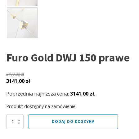
Furo Gold DWJ 150 prawe
3490,00
zł
Pierwotna
Aktualna
3141,00
zł
cena
cena
Poprzednia najniższa cena:
3141,00
zł
.
wynosiła:
wynosi:
3490,00 zł.
3141,00 zł.
Produkt dostępny na zamówienie
ilość
DODAJ DO KOSZYKA
Furo
Gold
DWJ