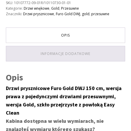
SKU:
10107772-09-01R/10110730-01-01
150
Kategorie:
Drzwi wnękowe
,
Gold
,
Przesuwne
prawe
Znaczniki:
Drzwi prysznicowe
,
Furo Gold DWJ
,
gold
,
przesuwne
OPIS
INFORMACJE DODATKOWE
Opis
Drzwi prysznicowe Furo Gold DWJ 150 cm, wersja
prawa z pojedynczymi drzwiami przesuwnymi,
wersja Gold, szkło przejrzyste z powłoką Easy
Clean
Kabina dostępna w wielu wymiarach, nie
znalazłeś wymiaru którego szukasz?