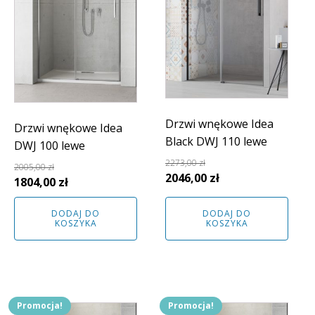
Drzwi wnękowe Idea
Drzwi wnękowe Idea
Black DWJ 110 lewe
DWJ 100 lewe
2273,00
zł
2005,00
zł
Pierwotna
Aktualna
2046,00
zł
Pierwotna
Aktualna
1804,00
zł
cena
cena
cena
cena
wynosiła:
wynosi:
DODAJ DO
DODAJ DO
wynosiła:
wynosi:
KOSZYKA
KOSZYKA
2273,00 zł.
2046,00 zł.
2005,00 zł.
1804,00 zł.
Promocja!
Promocja!