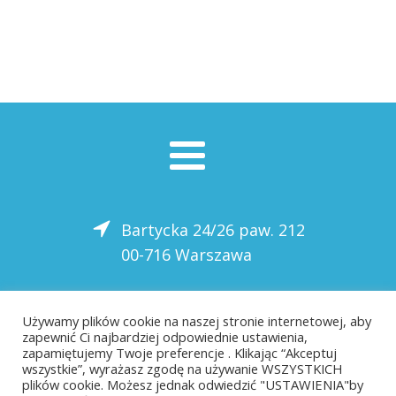
Bartycka 24/26 paw. 212
00-716 Warszawa
22 559-10-50
Używamy plików cookie na naszej stronie internetowej, aby
zapewnić Ci najbardziej odpowiednie ustawienia,
biuro@saloni.pl
zapamiętujemy Twoje preferencje . Klikając “Akceptuj
wszystkie”, wyrażasz zgodę na używanie WSZYSTKICH
plików cookie. Możesz jednak odwiedzić "USTAWIENIA"by