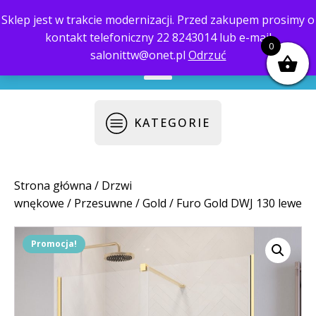
Sklep jest w trakcie modernizacji. Przed zakupem prosimy o
kontakt telefoniczny 22 8243014 lub e-mail
biuro@saloni.pl
22 559-10-50
0
salonittw@onet.pl
Odrzuć
KATEGORIE
Strona główna
/
Drzwi
wnękowe
/
Przesuwne
/
Gold
/ Furo Gold DWJ 130 lewe
Promocja!