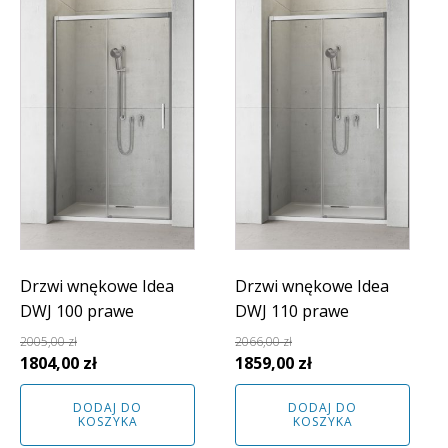
Drzwi wnękowe Idea
Drzwi wnękowe Idea
DWJ 100 prawe
DWJ 110 prawe
2005,00
zł
2066,00
zł
Pierwotna
Aktualna
Pierwotna
Aktualna
1804,00
zł
1859,00
zł
cena
cena
cena
cena
DODAJ DO
DODAJ DO
wynosiła:
wynosi:
wynosiła:
wynosi:
KOSZYKA
KOSZYKA
2005,00 zł.
1804,00 zł.
2066,00 zł.
1859,00 zł.