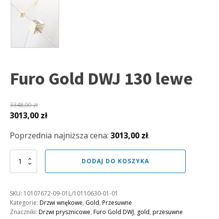
Furo Gold DWJ 130 lewe
3348,00
zł
Pierwotna
Aktualna
3013,00
zł
cena
cena
Poprzednia najniższa cena:
3013,00
zł
.
wynosiła:
wynosi:
3348,00 zł.
3013,00 zł.
ilość
DODAJ DO KOSZYKA
Furo
Gold
DWJ
SKU:
10107672-09-01L/10110630-01-01
130
Kategorie:
Drzwi wnękowe
,
Gold
,
Przesuwne
lewe
Znaczniki:
Drzwi prysznicowe
,
Furo Gold DWJ
,
gold
,
przesuwne