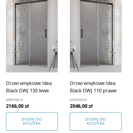
Drzwi wnękowe Idea
Drzwi wnękowe Idea
Black DWJ 130 lewe
Black DWJ 110 prawe
2407,00
zł
2273,00
zł
Pierwotna
Aktualna
Pierwotna
Aktualna
2166,00
zł
2046,00
zł
cena
cena
cena
cena
DODAJ DO
DODAJ DO
wynosiła:
wynosi:
wynosiła:
wynosi:
KOSZYKA
KOSZYKA
2407,00 zł.
2166,00 zł.
2273,00 zł.
2046,00 zł.