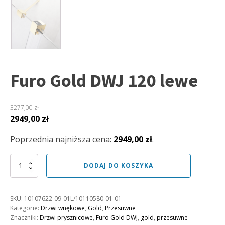
Furo Gold DWJ 120 lewe
3277,00
zł
Pierwotna
Aktualna
2949,00
zł
cena
cena
Poprzednia najniższa cena:
2949,00
zł
.
wynosiła:
wynosi:
3277,00 zł.
2949,00 zł.
ilość
DODAJ DO KOSZYKA
Furo
Gold
DWJ
SKU:
10107622-09-01L/10110580-01-01
120
Kategorie:
Drzwi wnękowe
,
Gold
,
Przesuwne
lewe
Znaczniki:
Drzwi prysznicowe
,
Furo Gold DWJ
,
gold
,
przesuwne