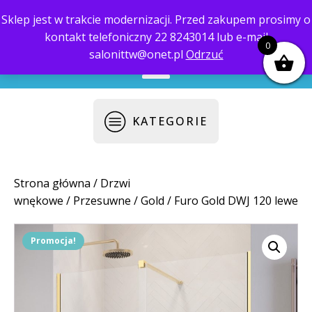
Sklep jest w trakcie modernizacji. Przed zakupem prosimy o
kontakt telefoniczny 22 8243014 lub e-mail
biuro@saloni.pl
22 559-10-50
0
salonittw@onet.pl
Odrzuć
KATEGORIE
Strona główna
/
Drzwi
wnękowe
/
Przesuwne
/
Gold
/ Furo Gold DWJ 120 lewe
Promocja!