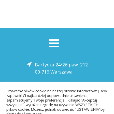
Bartycka 24/26 paw. 212
00-716 Warszawa
22 559-10-50
Używamy plików cookie na naszej stronie internetowej, aby
zapewnić Ci najbardziej odpowiednie ustawienia,
biuro@saloni.pl
zapamiętujemy Twoje preferencje . Klikając “Akceptuj
wszystkie”, wyrażasz zgodę na używanie WSZYSTKICH
plików cookie. Możesz jednak odwiedzić "USTAWIENIA"by
dowiedzieć się więcej.