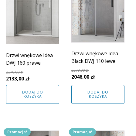
Drzwi wnękowe Idea
Drzwi wnękowe Idea
Black DWJ 110 lewe
DWJ 160 prawe
2273,00
zł
2370,00
zł
Pierwotna
Aktualna
2046,00
zł
Pierwotna
Aktualna
2133,00
zł
cena
cena
cena
cena
wynosiła:
wynosi:
DODAJ DO
DODAJ DO
wynosiła:
wynosi:
KOSZYKA
KOSZYKA
2273,00 zł.
2046,00 zł.
2370,00 zł.
2133,00 zł.
Promocja!
Promocja!