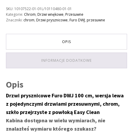
100
SKU:
10107522-01-01L/10110480-01-01
lewe,
Kategorie:
Chrom
,
Drzwi wnękowe
,
Przesuwne
chrom
Znaczniki:
chrom
,
Drzwi prysznicowe
,
Furo DWJ
,
przesuwne
OPIS
INFORMACJE DODATKOWE
Opis
Drzwi prysznicowe Furo DWJ 100 cm, wersja lewa
z pojedynczymi drzwiami przesuwnymi, chrom,
szkło przejrzyste z powłoką Easy Clean
Kabina dostępna w wielu wymiarach, nie
znalazłeś wymiaru którego szukasz?