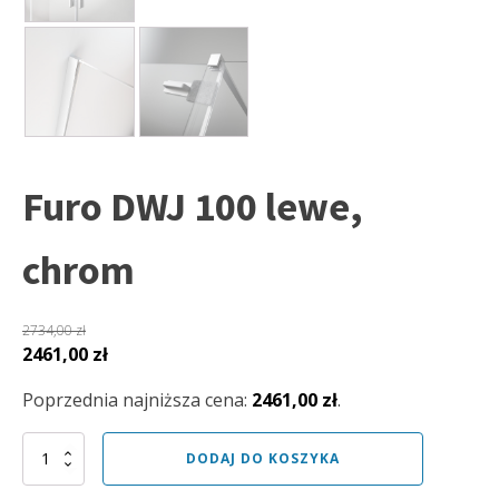
Furo DWJ 100 lewe,
chrom
2734,00
zł
Pierwotna
Aktualna
2461,00
zł
cena
cena
Poprzednia najniższa cena:
2461,00
zł
.
wynosiła:
wynosi:
2734,00 zł.
2461,00 zł.
ilość
DODAJ DO KOSZYKA
Furo
DWJ