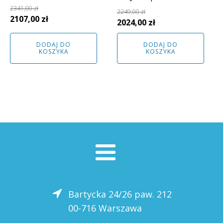
2341,00
zł
2249,00
zł
Pierwotna
Aktualna
2107,00
zł
Pierwotna
Aktualna
2024,00
zł
cena
cena
cena
cena
wynosiła:
wynosi:
DODAJ DO
DODAJ DO
wynosiła:
wynosi:
KOSZYKA
KOSZYKA
2341,00 zł.
2107,00 zł.
2249,00 zł.
2024,00 zł.
Bartycka 24/26 paw. 212
00-716 Warszawa