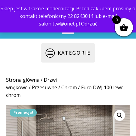
Sklep jest w trakcie modernizacji. Przed zakupem prosimy o
kontakt telefoniczny 22 8243014 lub e-mail
biuro@saloni.pl
22 559-10-50
0
salonittw@onet.pl
Odrzuć
KATEGORIE
Strona główna
/
Drzwi
wnękowe
/
Przesuwne
/
Chrom
/ Furo DWJ 100 lewe,
chrom
Promocja!