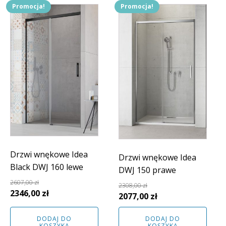
Promocja!
Promocja!
Drzwi wnękowe Idea
Drzwi wnękowe Idea
Black DWJ 160 lewe
DWJ 150 prawe
2607,00
zł
2308,00
zł
Pierwotna
Aktualna
2346,00
zł
Pierwotna
Aktualna
2077,00
zł
cena
cena
cena
cena
wynosiła:
wynosi:
DODAJ DO
DODAJ DO
wynosiła:
wynosi:
KOSZYKA
KOSZYKA