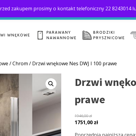
. Przed zakupem prosimy o kontakt telefoniczny 22 8243014 l
Home
O 
biuro@saloni.pl
22 559-10-50
PARAWANY
BRODZIKI
ZWI WNĘKOWE
NAWANNOWE
PRYSZNICOWE
owe
/
Chrom
/ Drzwi wnękowe Nes DWJ I 100 prawe
Drzwi wnęko
prawe
1946,00
zł
Pierwotna
Aktualna
1751,00
zł
cena
cena
Poprzednia najniższa cena