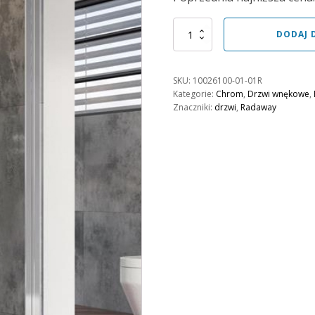
wynosiła:
wynosi:
1946,00 zł.
1751,00 zł.
ilość
DODAJ 
Drzwi
wnękowe
Nes
SKU:
10026100-01-01R
DWJ
Kategorie:
Chrom
,
Drzwi wnękowe
,
I
Znaczniki:
drzwi
,
Radaway
100
prawe