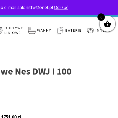
ub e-mail salonittw@onet.pl
Odrzuć
nas
Moje konto
Zamówienie
Koszyk
0
ODPŁYWY
WANNY
BATERIE
INNE
LINIOWE
we Nes DWJ I 100
:
1751,00
zł
.