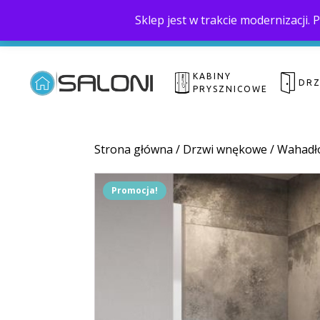
Sklep jest w trakcie modernizacji
KABINY
DR
PRYSZNICOWE
Strona główna
/
Drzwi wnękowe
/
Wahadł
Promocja!