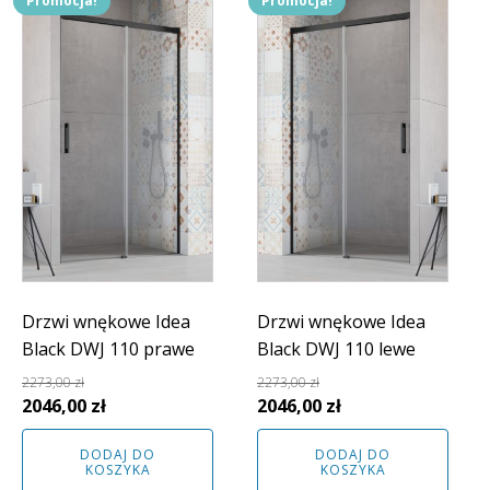
Promocja!
Promocja!
Drzwi wnękowe Idea
Drzwi wnękowe Idea
Black DWJ 110 prawe
Black DWJ 110 lewe
2273,00
zł
2273,00
zł
Pierwotna
Aktualna
Pierwotna
Aktualna
2046,00
zł
2046,00
zł
cena
cena
cena
cena
DODAJ DO
DODAJ DO
wynosiła:
wynosi:
wynosiła:
wynosi:
KOSZYKA
KOSZYKA
2273,00 zł.
2046,00 zł.
2273,00 zł.
2046,00 zł.