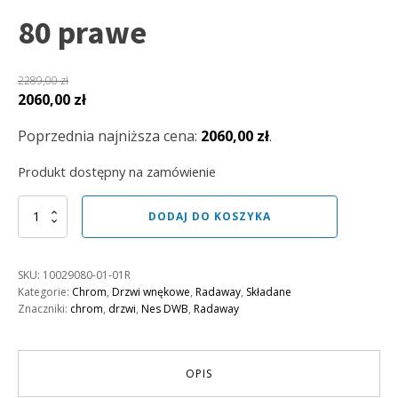
80 prawe
2289,00
zł
Pierwotna
Aktualna
2060,00
zł
cena
cena
Poprzednia najniższa cena:
2060,00
zł
.
wynosiła:
wynosi:
2289,00 zł.
2060,00 zł.
Produkt dostępny na zamówienie
ilość
DODAJ DO KOSZYKA
Drzwi
wnękowe
Nes
SKU:
10029080-01-01R
DWB
Kategorie:
Chrom
,
Drzwi wnękowe
,
Radaway
,
Składane
80
Znaczniki:
chrom
,
drzwi
,
Nes DWB
,
Radaway
prawe
OPIS