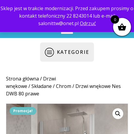
Sklep jest w trakcie modernizacji. Przed zakupem prosimy o
kontakt telefoniczny 22 8243014 lub e-mail
biuro@saloni.pl
22 559-10-50
0
salonittw@onet.pl
Odrzuć
KATEGORIE
Strona główna
/
Drzwi
wnękowe
/
Składane
/
Chrom
/ Drzwi wnękowe Nes
DWB 80 prawe
Promocja!