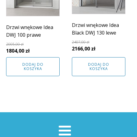
Drzwi wnękowe Idea
Drzwi wnękowe Idea
Black DWJ 130 lewe
DWJ 100 prawe
2407,00
zł
2005,00
zł
Pierwotna
Aktualna
2166,00
zł
Pierwotna
Aktualna
1804,00
zł
cena
cena
cena
cena
wynosiła:
wynosi:
DODAJ DO
DODAJ DO
wynosiła:
wynosi:
KOSZYKA
KOSZYKA
2407,00 zł.
2166,00 zł.
2005,00 zł.
1804,00 zł.