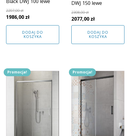
Black DWJ 100 lewe
DWJ 150 lewe
2207,00
zł
2308,00
zł
Pierwotna
Aktualna
1986,00
zł
Pierwotna
Aktualna
2077,00
zł
cena
cena
cena
cena
wynosiła:
wynosi:
DODAJ DO
DODAJ DO
wynosiła:
wynosi:
KOSZYKA
KOSZYKA
2207,00 zł.
1986,00 zł.
2308,00 zł.
2077,00 zł.
Promocja!
Promocja!