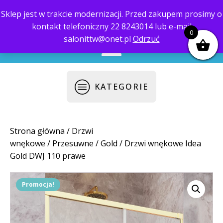
Sklep jest w trakcie modernizacji. Przed zakupem prosimy o
kontakt telefoniczny 22 8243014 lub e-mail
biuro@saloni.pl
22 559-10-50
0
salonittw@onet.pl
Odrzuć
KATEGORIE
Strona główna
/
Drzwi
wnękowe
/
Przesuwne
/
Gold
/ Drzwi wnękowe Idea
Gold DWJ 110 prawe
Promocja!