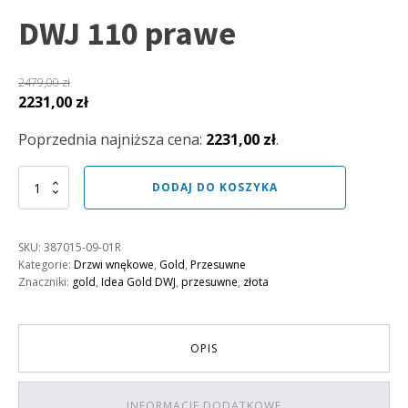
DWJ 110 prawe
2479,00
zł
Pierwotna
Aktualna
2231,00
zł
cena
cena
Poprzednia najniższa cena:
2231,00
zł
.
wynosiła:
wynosi:
2479,00 zł.
2231,00 zł.
ilość
DODAJ DO KOSZYKA
Drzwi
wnękowe
Idea
SKU:
387015-09-01R
Gold
Kategorie:
Drzwi wnękowe
,
Gold
,
Przesuwne
DWJ
Znaczniki:
gold
,
Idea Gold DWJ
,
przesuwne
,
złota
110
prawe
OPIS
INFORMACJE DODATKOWE