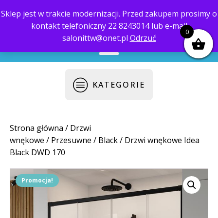
Sklep jest w trakcie modernizacji. Przed zakupem prosimy o
kontakt telefoniczny 22 8243014 lub e-mail
biuro@saloni.pl
22 559-10-50
0
salonittw@onet.pl
Odrzuć
KATEGORIE
Strona główna
/
Drzwi
wnękowe
/
Przesuwne
/
Black
/ Drzwi wnękowe Idea
Black DWD 170
Promocja!