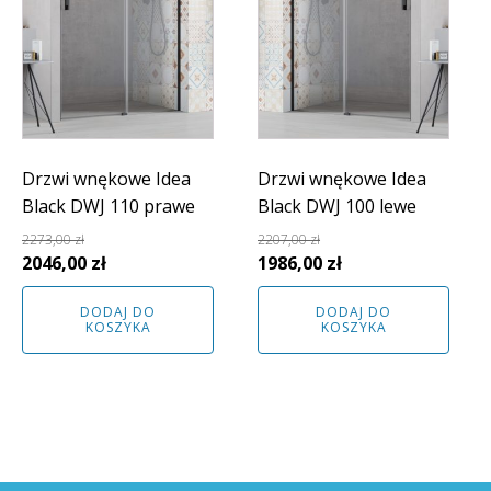
Drzwi wnękowe Idea
Drzwi wnękowe Idea
Black DWJ 110 prawe
Black DWJ 100 lewe
2273,00
zł
2207,00
zł
Pierwotna
Aktualna
Pierwotna
Aktualna
2046,00
zł
1986,00
zł
cena
cena
cena
cena
DODAJ DO
DODAJ DO
wynosiła:
wynosi:
wynosiła:
wynosi:
KOSZYKA
KOSZYKA
2273,00 zł.
2046,00 zł.
2207,00 zł.
1986,00 zł.