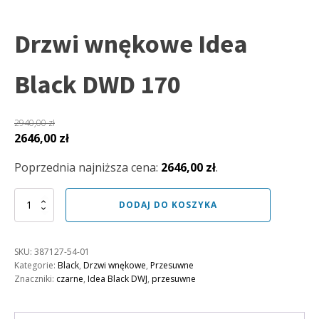
Drzwi wnękowe Idea
Black DWD 170
2940,00
zł
Pierwotna
Aktualna
2646,00
zł
cena
cena
Poprzednia najniższa cena:
2646,00
zł
.
wynosiła:
wynosi:
2940,00 zł.
2646,00 zł.
ilość
DODAJ DO KOSZYKA
Drzwi
wnękowe
Idea
SKU:
387127-54-01
Black
Kategorie:
Black
,
Drzwi wnękowe
,
Przesuwne
DWD
Znaczniki:
czarne
,
Idea Black DWJ
,
przesuwne
170