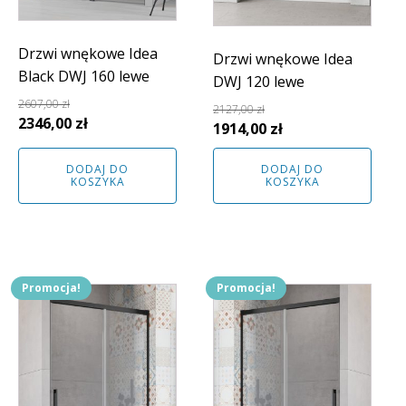
Drzwi wnękowe Idea
Drzwi wnękowe Idea
Black DWJ 160 lewe
DWJ 120 lewe
2607,00
zł
2127,00
zł
Pierwotna
Aktualna
2346,00
zł
Pierwotna
Aktualna
1914,00
zł
cena
cena
cena
cena
wynosiła:
wynosi:
DODAJ DO
DODAJ DO
wynosiła:
wynosi:
KOSZYKA
KOSZYKA
2607,00 zł.
2346,00 zł.
2127,00 zł.
1914,00 zł.
Promocja!
Promocja!