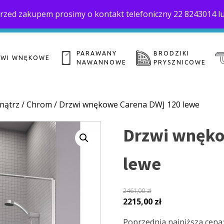
. Przed zakupem prosimy o kontakt telefoniczny 22 8243014 l
Home
O 
biuro@saloni.pl
22 559-10-50
PARAWANY
BRODZIKI
ZWI WNĘKOWE
NAWANNOWE
PRYSZNICOWE
nątrz
/
Chrom
/ Drzwi wnękowe Carena DWJ 120 lewe
Drzwi wnęko
lewe
2461,00
zł
Pierwotna
Aktualna
2215,00
zł
cena
cena
Poprzednia najniższa cena