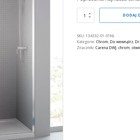
wynosiła:
wynosi:
2461,00 zł.
2215,00 zł.
ilość
DODAJ 
Drzwi
wnękowe
Carena
SKU:
134332-01-01NL
DWJ
Kategorie:
Chrom
,
Do wewnątrz
,
Dr
120
Znaczniki:
Carena DWJ
,
chrom
,
otwi
lewe