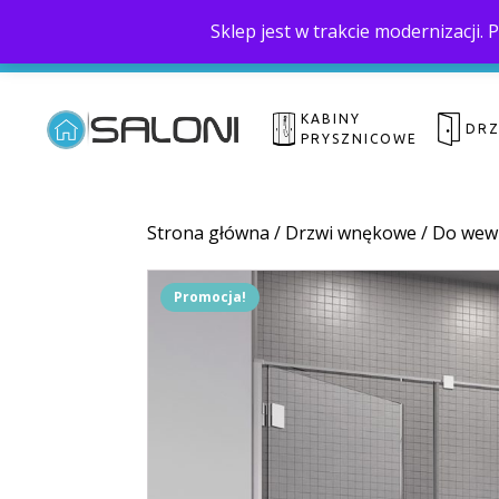
Sklep jest w trakcie modernizacji
KABINY
DR
PRYSZNICOWE
Strona główna
/
Drzwi wnękowe
/
Do wew
Promocja!