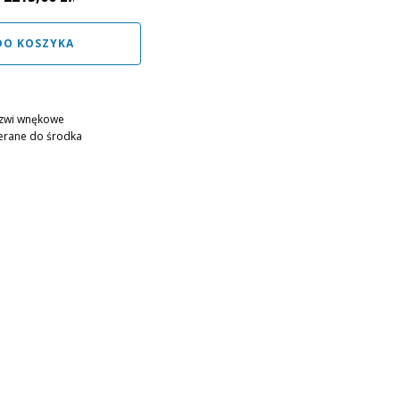
DO KOSZYKA
zwi wnękowe
erane do środka