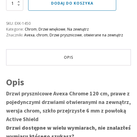
ilość
DODAJ DO KOSZYKA
Drzwi
wnękowe
Avexa
SKU:
EXK-1450
Chrome,
Kategorie:
Chrom
,
Drzwi wnękowe
,
Na zewnątrz
jednoskrzydłowe,
Znaczniki:
Avexa
,
chrom
,
Drzwi prysznicowe
,
otwierane na zewnątrz
prawe
120
cm
OPIS
Opis
Drzwi prysznicowe Avexa Chrome 120 cm, prawe z
pojedynczymi drzwiami otwieranymi na zewnątrz,
wersja chrom, szkło przejrzyste 6 mm z powłoką
Active Shield
Drzwi dostępne w wielu wymiarach, nie znalazłeś
wymiaru którego szukasz?