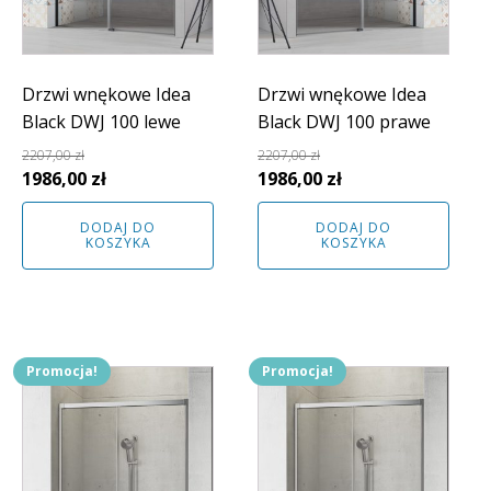
Drzwi wnękowe Idea
Drzwi wnękowe Idea
Black DWJ 100 lewe
Black DWJ 100 prawe
2207,00
zł
2207,00
zł
Pierwotna
Aktualna
Pierwotna
Aktualna
1986,00
zł
1986,00
zł
cena
cena
cena
cena
DODAJ DO
DODAJ DO
wynosiła:
wynosi:
wynosiła:
wynosi:
KOSZYKA
KOSZYKA
2207,00 zł.
1986,00 zł.
2207,00 zł.
1986,00 zł.
Promocja!
Promocja!