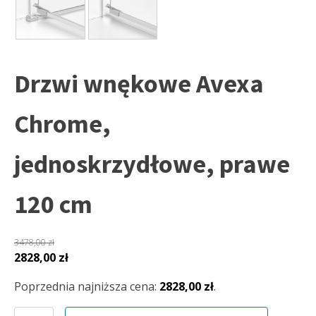
Drzwi wnękowe Avexa
Chrome,
jednoskrzydłowe, prawe
120 cm
3478,00
zł
Pierwotna
Aktualna
2828,00
zł
cena
cena
Poprzednia najniższa cena:
2828,00
zł
.
wynosiła:
wynosi:
3478,00 zł.
2828,00 zł.