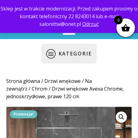
Sklep jest w trakcie modernizacji. Przed zakupem prosimy o
kontakt telefoniczny 22 8243014 lub e-mail
biuro@saloni.pl
22 559-10-50
0
salonittw@onet.pl
Odrzuć
KATEGORIE
Strona główna
/
Drzwi wnękowe
/
Na
zewnątrz
/
Chrom
/ Drzwi wnękowe Avexa Chrome,
jednoskrzydłowe, prawe 120 cm
Promocja!