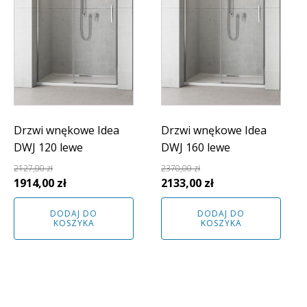
Drzwi wnękowe Idea
Drzwi wnękowe Idea
DWJ 120 lewe
DWJ 160 lewe
2127,00
zł
2370,00
zł
Pierwotna
Aktualna
Pierwotna
Aktualna
1914,00
zł
2133,00
zł
cena
cena
cena
cena
DODAJ DO
DODAJ DO
wynosiła:
wynosi:
wynosiła:
wynosi:
KOSZYKA
KOSZYKA
2127,00 zł.
1914,00 zł.
2370,00 zł.
2133,00 zł.