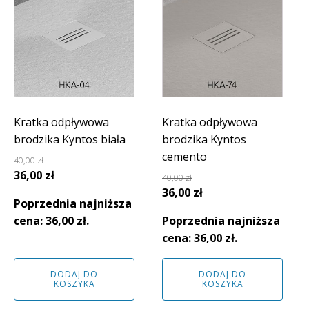
Kratka odpływowa
Kratka odpływowa
brodzika Kyntos biała
brodzika Kyntos
cemento
40,00
zł
Pierwotna
Aktualna
36,00
zł
40,00
zł
cena
cena
Pierwotna
Aktualna
36,00
zł
Poprzednia najniższa
wynosiła:
wynosi:
cena
cena
cena:
36,00
zł
.
Poprzednia najniższa
40,00 zł.
36,00 zł.
wynosiła:
wynosi:
cena:
36,00
zł
.
40,00 zł.
36,00 zł.
DODAJ DO
DODAJ DO
KOSZYKA
KOSZYKA