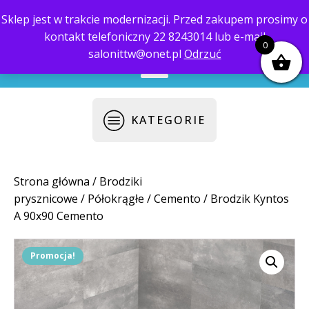
Sklep jest w trakcie modernizacji. Przed zakupem prosimy o
kontakt telefoniczny 22 8243014 lub e-mail
biuro@saloni.pl
22 559-10-50
0
salonittw@onet.pl
Odrzuć
KATEGORIE
Strona główna
/
Brodziki
prysznicowe
/
Półokrągłe
/
Cemento
/ Brodzik Kyntos
A 90x90 Cemento
Promocja!