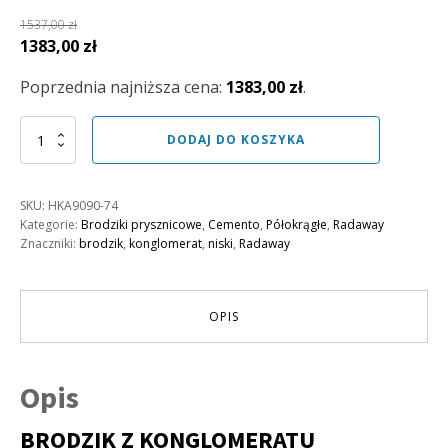
1537,00
zł
Pierwotna
Aktualna
1383,00
zł
cena
cena
Poprzednia najniższa cena:
1383,00
zł
.
wynosiła:
wynosi:
1537,00 zł.
1383,00 zł.
ilość
DODAJ DO KOSZYKA
Brodzik
Kyntos
A
SKU:
HKA9090-74
90x90
Kategorie:
Brodziki prysznicowe
,
Cemento
,
Półokrągłe
,
Radaway
Cemento
Znaczniki:
brodzik
,
konglomerat
,
niski
,
Radaway
OPIS
Opis
BRODZIK Z KONGLOMERATU