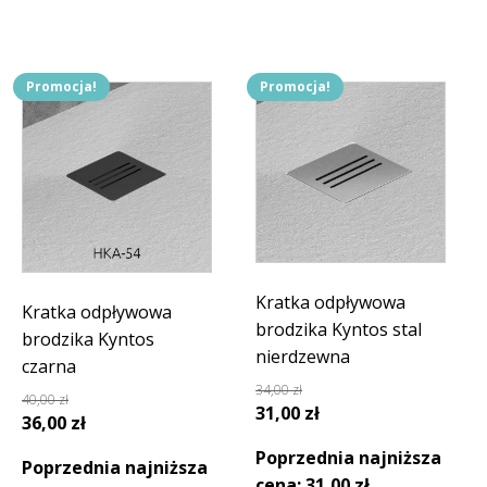
Promocja!
Promocja!
Kratka odpływowa
Kratka odpływowa
brodzika Kyntos stal
brodzika Kyntos
nierdzewna
czarna
34,00
zł
40,00
zł
Pierwotna
Aktualna
31,00
zł
Pierwotna
Aktualna
36,00
zł
cena
cena
cena
cena
Poprzednia najniższa
wynosiła:
wynosi:
Poprzednia najniższa
wynosiła:
wynosi:
cena:
31,00
zł
.