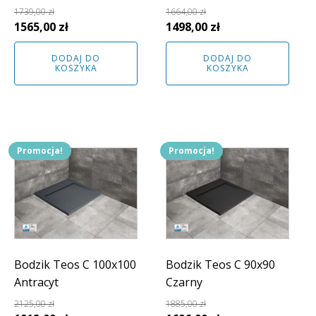
1739,00
zł
1664,00
zł
Pierwotna
Aktualna
Pierwotna
Aktualna
1565,00
zł
1498,00
zł
cena
cena
cena
cena
DODAJ DO
DODAJ DO
wynosiła:
wynosi:
wynosiła:
wynosi:
KOSZYKA
KOSZYKA
1739,00 zł.
1565,00 zł.
1664,00 zł.
1498,00 zł.
Promocja!
Promocja!
Bodzik Teos C 100x100
Bodzik Teos C 90x90
Antracyt
Czarny
2125,00
zł
1885,00
zł