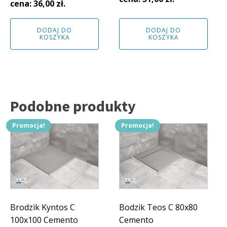
34,00 zł.
31,00 zł.
cena:
36,00
zł
.
40,00 zł.
36,00 zł.
DODAJ DO
DODAJ DO
KOSZYKA
KOSZYKA
Podobne produkty
Promocja!
Promocja!
Brodzik Kyntos C
Bodzik Teos C 80x80
100x100 Cemento
Cemento