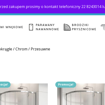
. Przed zakupem prosimy o kontakt telefoniczny 22 8243014 l
Home
O 
biuro@saloni.pl
22 559-10-50
PARAWANY
BRODZIKI
ZWI WNĘKOWE
NAWANNOWE
PRYSZNICOWE
okrągłe
/
Chrom
/ Przesuwne
ocja!
Promocja!