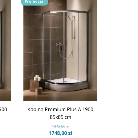
Promocja!
900
Kabina Premium Plus A 1900
85x85 cm
1942,00
zł
lna
Pierwotna
Aktualna
1748,00
zł