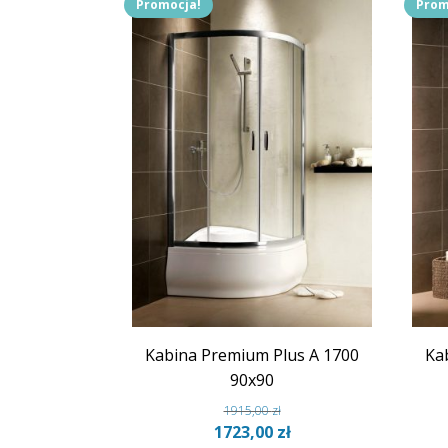
Promocja!
Prom
Kabina Premium Plus A 1700
Ka
90x90
1915,00
zł
Pierwotna
Aktualna
1723,00
zł