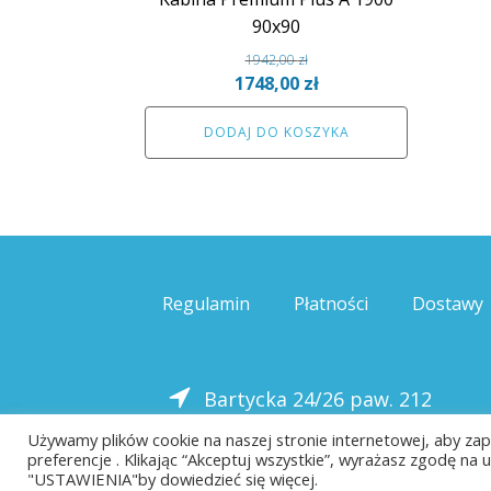
90x90
1942,00
zł
Pierwotna
Aktualna
1748,00
zł
cena
cena
DODAJ DO KOSZYKA
wynosiła:
wynosi:
1942,00 zł.
1748,00 zł.
Regulamin
Płatności
Dostawy
Bartycka 24/26 paw. 212
00-716 Warszawa
Używamy plików cookie na naszej stronie internetowej, aby za
preferencje . Klikając “Akceptuj wszystkie”, wyrażasz zgodę n
"USTAWIENIA"by dowiedzieć się więcej.