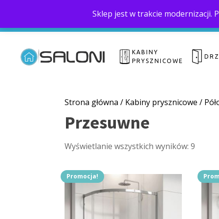
Sklep jest w trakcie modernizacji
KABINY
DR
PRYSZNICOWE
Strona główna
/
Kabiny prysznicowe
/
Pół
Przesuwne
Wyświetlanie wszystkich wyników: 9
Promocja!
Prom