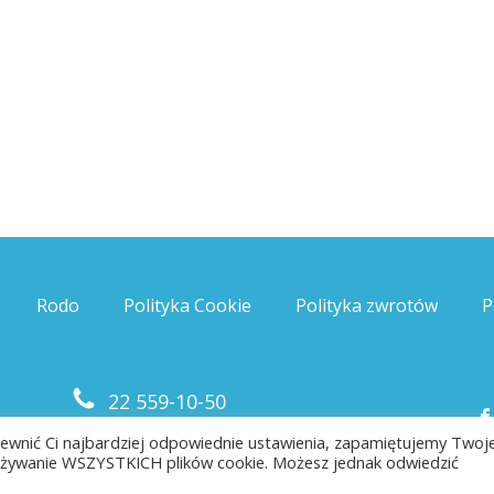
Rodo
Polityka Cookie
Polityka zwrotów
P
22 559-10-50
biuro@saloni.pl
pewnić Ci najbardziej odpowiednie ustawienia, zapamiętujemy Twoj
a używanie WSZYSTKICH plików cookie. Możesz jednak odwiedzić