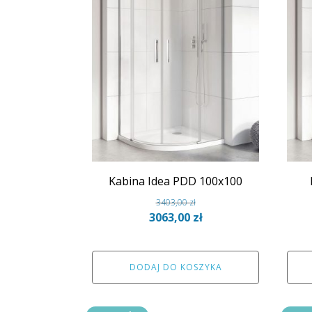
Kabina Idea PDD 100x100
3403,00
zł
Pierwotna
Aktualna
3063,00
zł
cena
cena
wynosiła:
wynosi:
3403,00 zł.
3063,00 zł.
DODAJ DO KOSZYKA