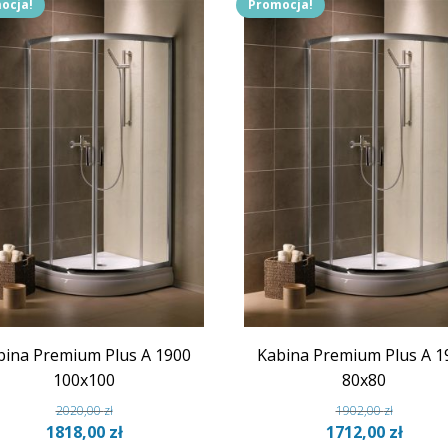
ocja!
Promocja!
bina Premium Plus A 1900
Kabina Premium Plus A 1
100x100
80x80
2020,00
zł
1902,00
zł
Pierwotna
Aktualna
Pierwotna
Aktua
1818,00
zł
1712,00
zł