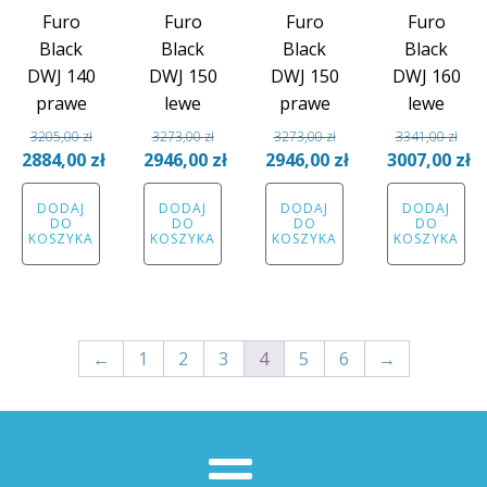
Furo
Furo
Furo
Furo
Black
Black
Black
Black
DWJ 140
DWJ 150
DWJ 150
DWJ 160
prawe
lewe
prawe
lewe
3205,00
zł
3273,00
zł
3273,00
zł
3341,00
zł
Pierwotna
Pierwotna
Pierwotna
Pierwotna
2884,00
zł
2946,00
zł
2946,00
zł
3007,00
zł
cena
Aktualna
cena
Aktualna
cena
Aktualna
cena
Aktual
DODAJ
DODAJ
DODAJ
DODAJ
wynosiła:
cena
wynosiła:
cena
wynosiła:
cena
wynosiła:
cena
DO
DO
DO
DO
3205,00 zł.
wynosi:
3273,00 zł.
wynosi:
3273,00 zł.
wynosi:
3341,00 zł.
wynosi
KOSZYKA
KOSZYKA
KOSZYKA
KOSZYKA
2884,00 zł.
2946,00 zł.
2946,00 zł.
3007,00
←
1
2
3
4
5
6
→