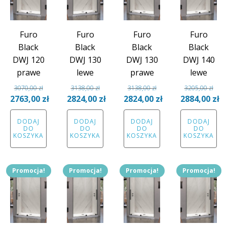
Furo
Furo
Furo
Furo
Black
Black
Black
Black
DWJ 120
DWJ 130
DWJ 130
DWJ 140
prawe
lewe
prawe
lewe
3070,00
zł
3138,00
zł
3138,00
zł
3205,00
zł
Pierwotna
Pierwotna
Pierwotna
Pierwotna
2763,00
zł
2824,00
zł
2824,00
zł
2884,00
zł
cena
Aktualna
cena
Aktualna
cena
Aktualna
cena
Aktual
DODAJ
DODAJ
DODAJ
DODAJ
wynosiła:
cena
wynosiła:
cena
wynosiła:
cena
wynosiła:
cena
DO
DO
DO
DO
3070,00 zł.
wynosi:
3138,00 zł.
wynosi:
3138,00 zł.
wynosi:
3205,00 zł.
wynosi
KOSZYKA
KOSZYKA
KOSZYKA
KOSZYKA
2763,00 zł.
2824,00 zł.
2824,00 zł.
2884,00
Promocja!
Promocja!
Promocja!
Promocja!