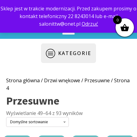
Sklep jest w trakcie modernizacji. Przed zakupem prosimy o
kontakt telefoniczny 22 8243014 lub e-mail
biuro@saloni.pl
22 559-10-50
0
salonittw@onet.pl
Odrzuć
KATEGORIE
Strona główna
/
Drzwi wnękowe
/
Przesuwne
/ Strona
4
Przesuwne
Wyświetlanie 49–64 z 93 wyników