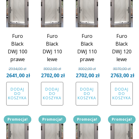
Furo
Furo
Furo
Furo
Black
Black
Black
Black
DWJ 100
DWJ 110
DWJ 110
DWJ 120
prawe
lewe
prawe
lewe
2934,00
zł
3002,00
zł
3002,00
zł
3070,00
zł
Pierwotna
Pierwotna
Pierwotna
Pierwotna
2641,00
zł
2702,00
zł
2702,00
zł
2763,00
zł
cena
Aktualna
cena
Aktualna
cena
Aktualna
cena
Aktual
DODAJ
DODAJ
DODAJ
DODAJ
wynosiła:
cena
wynosiła:
cena
wynosiła:
cena
wynosiła:
cena
DO
DO
DO
DO
2934,00 zł.
wynosi:
3002,00 zł.
wynosi:
3002,00 zł.
wynosi:
3070,00 zł.
wynosi
KOSZYKA
KOSZYKA
KOSZYKA
KOSZYKA
2641,00 zł.
2702,00 zł.
2702,00 zł.
2763,00
Promocja!
Promocja!
Promocja!
Promocja!