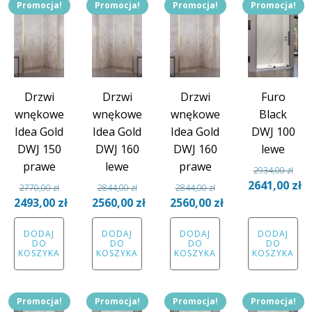
Promocja!
Promocja!
Promocja!
Promocja!
Drzwi
Drzwi
Drzwi
Furo
wnękowe
wnękowe
wnękowe
Black
Idea Gold
Idea Gold
Idea Gold
DWJ 100
DWJ 150
DWJ 160
DWJ 160
lewe
prawe
lewe
prawe
2934,00
zł
Pierwotna
2641,00
zł
2770,00
zł
2844,00
zł
2844,00
zł
Pierwotna
Pierwotna
Pierwotna
cena
Aktual
2493,00
zł
2560,00
zł
2560,00
zł
cena
Aktualna
cena
Aktualna
cena
Aktualna
wynosiła:
cena
DODAJ
DODAJ
DODAJ
DODAJ
wynosiła:
cena
wynosiła:
cena
wynosiła:
cena
2934,00 zł.
wynosi
DO
DO
DO
DO
2770,00 zł.
wynosi:
2844,00 zł.
wynosi:
2844,00 zł.
wynosi:
2641,00
KOSZYKA
KOSZYKA
KOSZYKA
KOSZYKA
2493,00 zł.
2560,00 zł.
2560,00 zł.
Promocja!
Promocja!
Promocja!
Promocja!