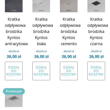
Kratka
Kratka
Kratka
Kratka
odpływowa
odpływowa
odpływowa
odpływowa
brodzika
brodzika
brodzika
brodzika
Kyntos
Kyntos
Kyntos
Kyntos
antracytowa
biała
cemento
czarna
40,00
zł
40,00
zł
40,00
zł
40,00
zł
Pierwotna
Aktualna
Pierwotna
Aktualna
Pierwotna
Aktualna
Pierwotna
Ak
36,00
zł
36,00
zł
36,00
zł
36,00
zł
cena
cena
cena
cena
cena
cena
cena
ce
DODAJ
DODAJ
DODAJ
DODAJ
wynosiła:
wynosi:
wynosiła:
wynosi:
wynosiła:
wynosi:
wynosiła:
wyn
DO
DO
DO
DO
40,00 zł.
36,00 zł.
40,00 zł.
36,00 zł.
40,00 zł.
36,00 zł.
40,00 zł.
36,
KOSZYKA
KOSZYKA
KOSZYKA
KOSZYKA
Promocja!