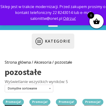
Sklep jest w trakcie modernizacji. Przed zakupem prosimy o
kontakt telefoniczny 22 8243014 lub e-mail
biuro@saloni.pl
22 559-10-50
0
salonittw@onet.pl
Odrzuć
KATEGORIE
Strona główna
/
Akcesoria
/ pozostałe
pozostałe
Wyświetlanie wszystkich wyników: 5
Promocja!
Promocja!
Promocja!
Promocja!