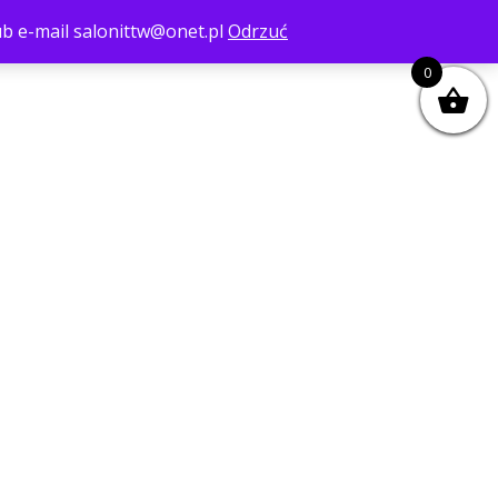
ub e-mail salonittw@onet.pl
Odrzuć
0