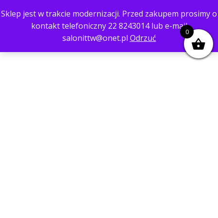
Sklep jest w trakcie modernizacji. Przed zakupem prosimy o
kontakt telefoniczny 22 8243014 lub e-mail
0
salonittw@onet.pl
Odrzuć