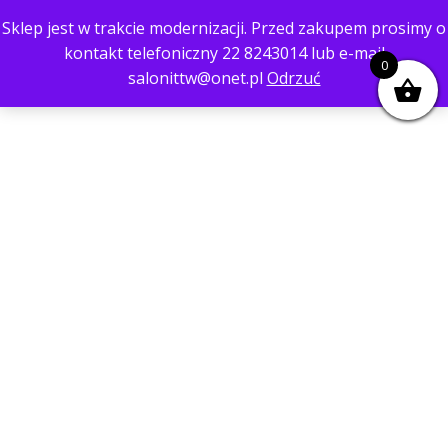
Sklep jest w trakcie modernizacji. Przed zakupem prosimy o
kontakt telefoniczny 22 8243014 lub e-mail
0
salonittw@onet.pl
Odrzuć